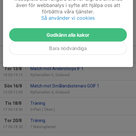
17:15-18:15 i Zinken
även för webbanalys i syfte att hjälpa oss att
mvh Abbe
förbättra våra tjänster.
Läs mer
Så använder vi cookies
Godkänn alla kakor
Kommande aktiviteter
Bara nödvändiga
Tis 11/8
Träning
17:00-18:30
D-Plan ( Öken )
Tor 13/8
Match mot Anderstorps IF 1
18:00-19:15
Ryttarvallen 5, Gislaved
Sön 16/8
Match mot Smålandsstenars GOIF 1
10:00-12:00
Ryttarvallen 4, Gislaved
Tis 18/8
Träning
17:00-18:30
D-Plan ( Öken )
Tor 20/8
Träning
17:00-18:30
7 Mannaplanen