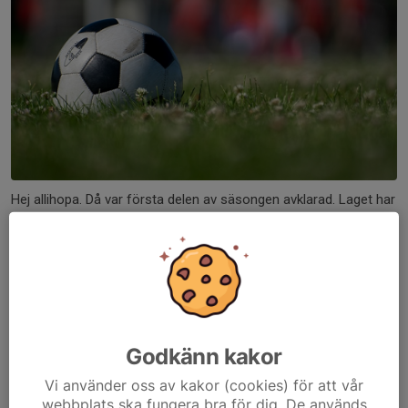
Hej allihopa. Då var första delen av säsongen avklarad. Laget har
tagit ett rejält kliv framåt i sitt spel vilket är otroligt roligt för oss
ledare att se. Vi räknar inte tabell eller målskillnad i denna serie,
men hade...
Läs mer
Träningsdax
Godkänn kakor
9 apr 2021
0 kommentarer
Vi använder oss av kakor (cookies) för att vår
Träning för -14 killar börjar Tor 22 april
webbplats ska fungera bra för dig. De används