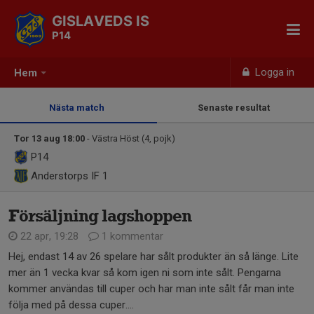
GISLAVEDS IS
P14
Logga in
Hem
Nästa match
Senaste resultat
Tor 13 aug 18:00
- Västra Höst (4, pojk)
P14
Anderstorps IF 1
Försäljning lagshoppen
22 apr, 19:28
1 kommentar
Hej, endast 14 av 26 spelare har sålt produkter än så länge. Lite
mer än 1 vecka kvar så kom igen ni som inte sålt. Pengarna
kommer användas till cuper och har man inte sålt får man inte
följa med på dessa cuper....