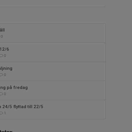
ll
0
12/6
0
ljning
0
ing på fredag
0
4/5 flyttad till 22/5
1
eter