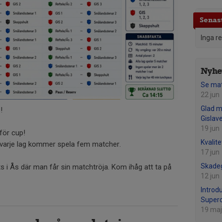
Senast
Inga r
Nyhet
Se mat
22 jun
Glad 
!
Gislav
19 jun
för cup!
Kvalite
 varje lag kommer spela fem matcher.
17 jun
Skade
s i Ås där man får sin matchtröja. Kom ihåg att ta på
12 jun
Introd
Superc
19 maj