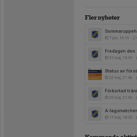
Fler nyheter
Sommaruppehå
7 jun, 16:15
Fredagen den 
31 maj, 15:39
Status av försä
22 maj, 21:46
Förkortad trän
20 maj, 21:36
A-lagsmatchen 2
17 maj, 18:30
Kommande aktivit