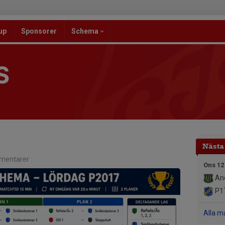
up
Sponsorer
Schema
S
Nästa
mentarer
Ons 12
And
P1
Alla m