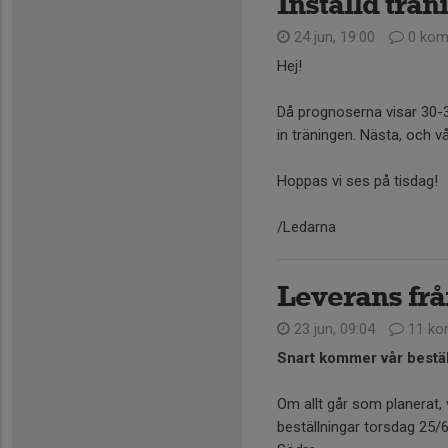
Inställd trä
24 jun, 19:00
0 kom
Hej!
Då prognoserna visar 30-31
in träningen. Nästa, och v
Hoppas vi ses på tisdag!
/Ledarna
Leverans fr
23 jun, 09:04
11 ko
Snart kommer vår bestä
Om allt går som planerat, v
beställningar torsdag 25/6