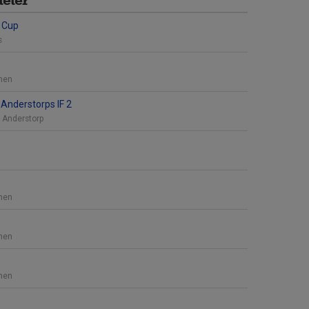
 Cup
s
nen
Anderstorps IF 2
, Anderstorp
nen
nen
nen