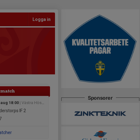
Logga in
 match
Sponsorer
 aug 18:00
| Västra Höst (1)
erstorps IF 2
7
atcher