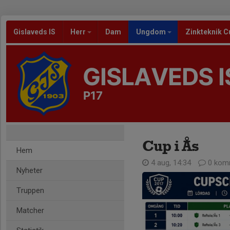
Gislaveds IS
Herr
Dam
Ungdom
Zinkteknik C
GISLAVEDS I
P17
Cup i Ås
Hem
4 aug, 14:34
0 kom
Nyheter
Truppen
Matcher