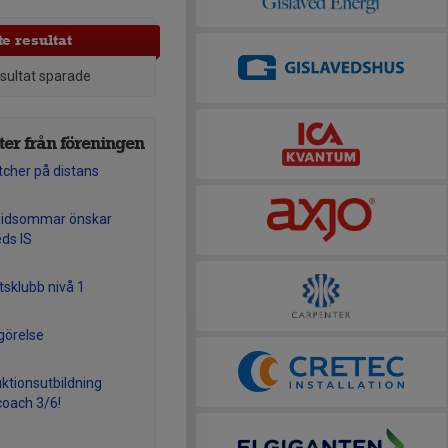
e resultat
esultat sparade
er från föreningen
cher på distans
midsommar önskar
eds IS
tsklubb nivå 1
görelse
uktionsutbildning
oach 3/6!