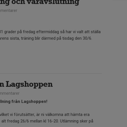
ning och våravslutning
mentarer
 grader på fredag eftermiddag så har vi valt att ställa
årens sista, träning blir därmed på tisdag den 30/6.
ån Lagshoppen
mmentarer
llning från Lagshoppen!
ilket vi förutsätter, är ni välkomna att hämta era
 alt fredag 26/6 mellan kl 16-20. Utlämning sker på