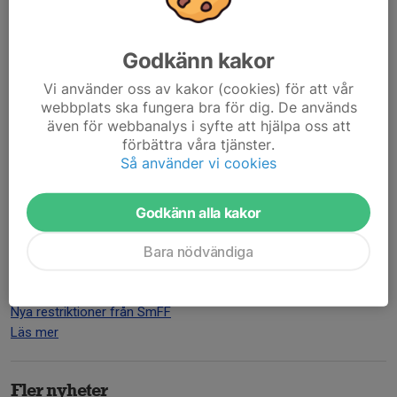
Godkänn kakor
Vi använder oss av kakor (cookies) för att vår
Nu är det dags igen för den så väldigt populära Föreningspizzan.
webbplats ska fungera bra för dig. De används
Kontakta någon av oss i truppen för beställning.
även för webbanalys i syfte att hjälpa oss att
Beställ senast 14 Juni för leverans på Ryttarvallen 22 Juni.
förbättra våra tjänster.
Läs mer
Så använder vi cookies
Godkänn alla kakor
Direktiv från SmFF
30 apr 2021
Bara nödvändiga
Nu har det kommit nya direktiv från Smålands FF.
Nya restriktioner från SmFF
Läs mer
Fler nyheter