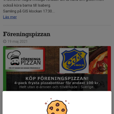
också köra barna till Isaberg.
Samling på GIS klockan 17:30....
Läs mer
Föreningspizzan
19 maj 2021