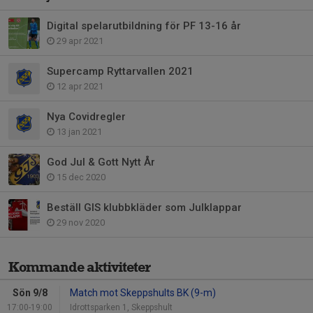
Digital spelarutbildning för PF 13-16 år
29 apr 2021
Supercamp Ryttarvallen 2021
12 apr 2021
Nya Covidregler
13 jan 2021
God Jul & Gott Nytt År
15 dec 2020
Beställ GIS klubbkläder som Julklappar
29 nov 2020
Kommande aktiviteter
Sön 9/8
Match mot Skeppshults BK (9-m)
17:00-19:00
Idrottsparken 1, Skeppshult