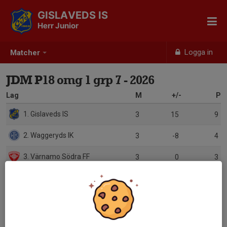
GISLAVEDS IS
Herr Junior
Logga in
Matcher
JDM P18 omg 1 grp 7 - 2026
Lag
M
+/-
P
1. Gislaveds IS
3
15
9
2. Waggeryds IK
3
-8
4
3. Värnamo Södra FF
3
0
3
4. Hovslätts IK
3
-7
1