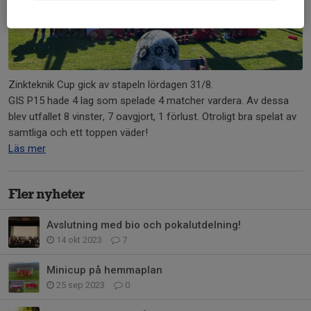
Zinkteknik Cup gick av stapeln lördagen 31/8.
GIS P15 hade 4 lag som spelade 4 matcher vardera. Av dessa
blev utfallet 8 vinster, 7 oavgjort, 1 förlust. Otroligt bra spelat av
samtliga och ett toppen väder!
Läs mer
Fler nyheter
Avslutning med bio och pokalutdelning!
14 okt 2023
7
Minicup på hemmaplan
25 sep 2023
0