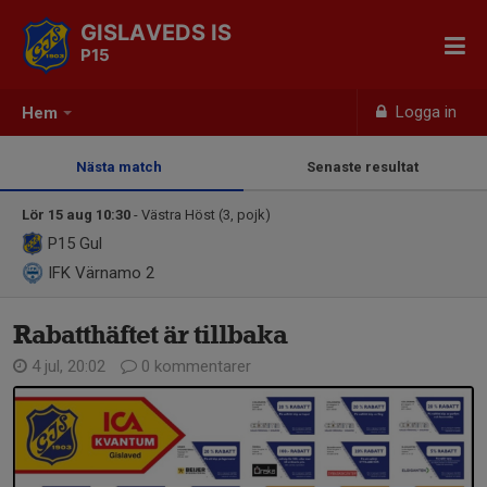
GISLAVEDS IS
P15
Logga in
Hem
Nästa match
Senaste resultat
Lör 15 aug 10:30
- Västra Höst (3, pojk)
P15
Gul
IFK Värnamo 2
Rabatthäftet är tillbaka
4 jul, 20:02
0 kommentarer