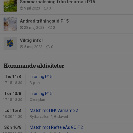
Sommarhälsning från ledarna i P15
9 jul 2023
0
Ändrad träningstid P15
28 maj 2023
2
Viktig info!
5 maj 2023
0
Kommande aktiviteter
Tis 11/8
Träning P15
17:15-18:30
B-plan
Tor 13/8
Träning P15
17:15-18:30
Ökenplan
Lör 15/8
Match mot IFK Värnamo 2
10:30-11:30
Ryttarvallen 4, Gislaved
Sön 16/8
Match mot RefteleÅs GOIF 2