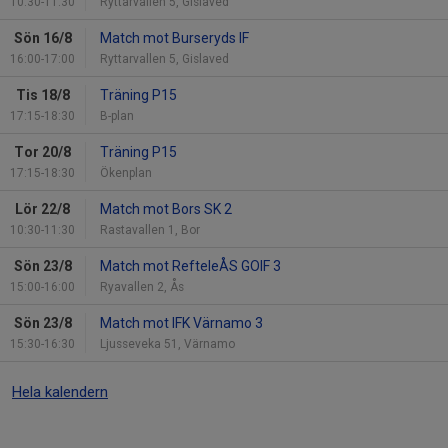
10:30-11:30
Ryttarvallen 5, Gislaved
Sön 16/8
Match mot Burseryds IF
16:00-17:00
Ryttarvallen 5, Gislaved
Tis 18/8
Träning P15
17:15-18:30
B-plan
Tor 20/8
Träning P15
17:15-18:30
Ökenplan
Lör 22/8
Match mot Bors SK 2
10:30-11:30
Rastavallen 1, Bor
Sön 23/8
Match mot RefteleÅS GOIF 3
15:00-16:00
Ryavallen 2, Ås
Sön 23/8
Match mot IFK Värnamo 3
15:30-16:30
Ljusseveka 51, Värnamo
Hela kalendern