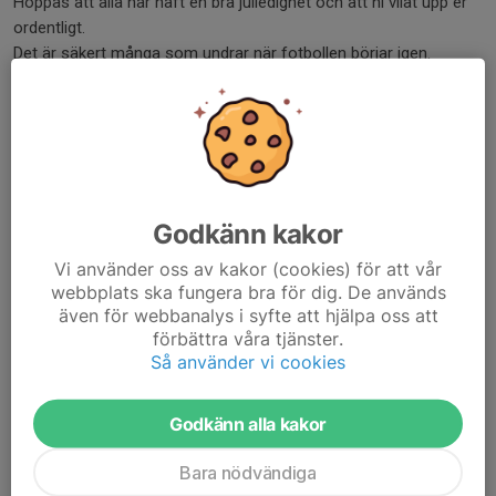
Hoppas att alla har haft en bra julledighet och att ni vilat upp er
ordentligt.
Det är säkert många som undrar när fotbollen börjar igen.
Vi kommer starta träning Söndag 23/2 kl 16:00 i centrumhallen.
Efter den träningen...
Läs mer
Zinkteknik Cup 2024
Godkänn kakor
19 sep 2024
0 kommentarer
Vi använder oss av kakor (cookies) för att vår
webbplats ska fungera bra för dig. De används
även för webbanalys i syfte att hjälpa oss att
förbättra våra tjänster.
Så använder vi cookies
Godkänn alla kakor
Bara nödvändiga