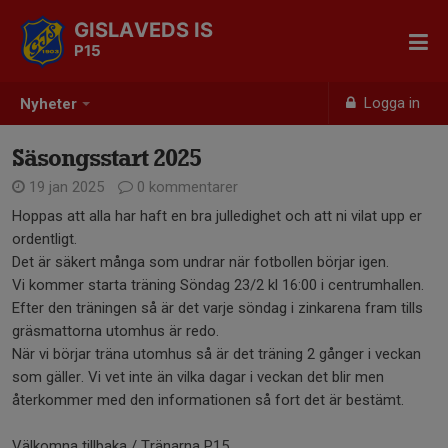
GISLAVEDS IS
P15
Logga in
Nyheter
Säsongsstart 2025
19 jan 2025
0 kommentarer
Hoppas att alla har haft en bra julledighet och att ni vilat upp er
ordentligt.
Det är säkert många som undrar när fotbollen börjar igen.
Vi kommer starta träning Söndag 23/2 kl 16:00 i centrumhallen.
Efter den träningen så är det varje söndag i zinkarena fram tills
gräsmattorna utomhus är redo.
När vi börjar träna utomhus så är det träning 2 gånger i veckan
som gäller. Vi vet inte än vilka dagar i veckan det blir men
återkommer med den informationen så fort det är bestämt.
Välkomna tillbaka / Tränarna P15