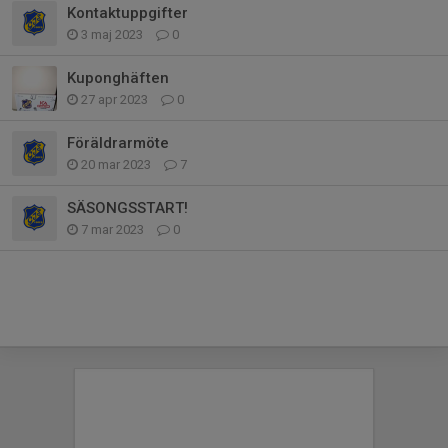
Kontaktuppgifter
3 maj 2023
0
Kuponghäften
27 apr 2023
0
Föräldrarmöte
20 mar 2023
7
SÄSONGSSTART!
7 mar 2023
0