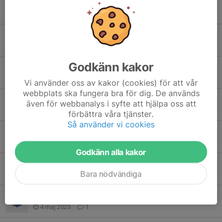
Zinkteknik Cup 2024
19 sep 2024
0
Avslutning med bio och pokalutdelning!
14 okt 2023
7
Godkänn kakor
Minicup på hemmaplan
25 sep 2023
0
Vi använder oss av kakor (cookies) för att vår
webbplats ska fungera bra för dig. De används
Sommarhälsning från ledarna i P15
även för webbanalys i syfte att hjälpa oss att
9 jul 2023
0
förbättra våra tjänster.
Så använder vi cookies
Ändrad träningstid P15
28 maj 2023
2
Godkänn alla kakor
Viktig info!
Bara nödvändiga
5 maj 2023
0
Äntligen dags för utomhusträning!
4 maj 2023
1