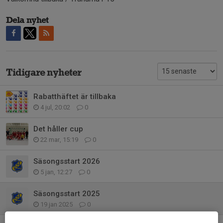
Dela nyhet
Tidigare nyheter
Rabatthäftet är tillbaka
4 jul, 20:02
0
Det håller cup
22 mar, 15:19
0
Säsongsstart 2026
5 jan, 12:27
0
Säsongsstart 2025
19 jan 2025
0