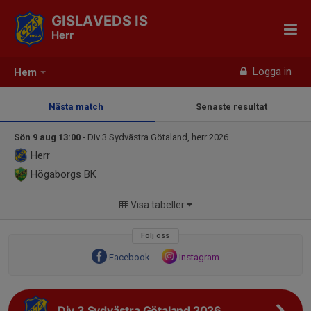
GISLAVEDS IS
Herr
Logga in
Hem
Nästa match
Senaste resultat
Sön 9 aug 13:00
- Div 3 Sydvästra Götaland, herr 2026
Herr
Högaborgs BK
Visa tabeller
Följ oss
Facebook
Instagram
Div 3 Sydvästra Götaland 2026