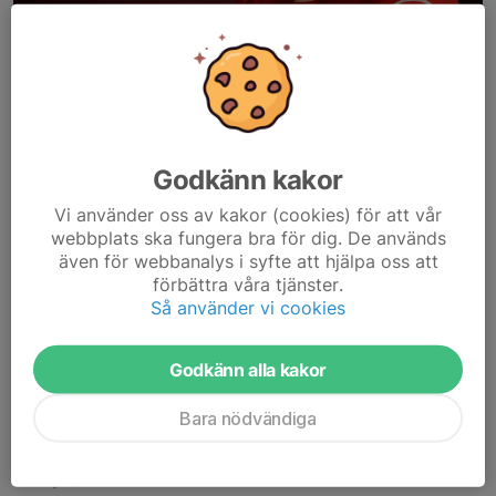
Godkänn kakor
Vi använder oss av kakor (cookies) för att vår
webbplats ska fungera bra för dig. De används
även för webbanalys i syfte att hjälpa oss att
Seriespelet är på paus, men en sista match väntar innan
förbättra våra tjänster.
sommaruppehållet. Ikväll tar vi emot Malmbäcks IF på
Så använder vi cookies
Ryttarvallen i Toyota Cups åttondelsfinal. Ett bra tillfälle att
avsluta vårsäsongen med en stark prestation...
Godkänn alla kakor
Läs mer
Bara nödvändiga
Vejby IF - Gislaveds IS 3-2 (1-2)
29 jun, 23:31