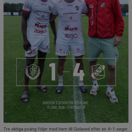
Tre viktiga poäng följer med hem till Gislaved efter en 4–1-seger