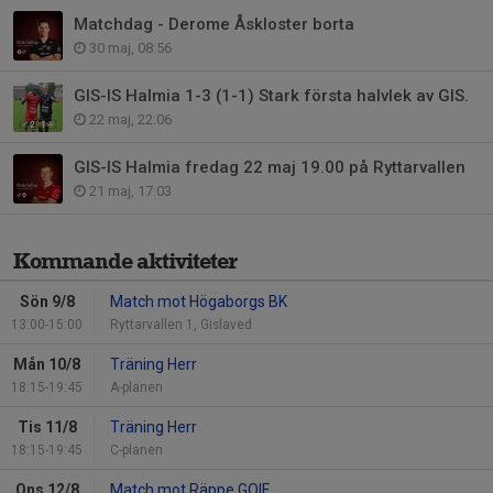
Matchdag - Derome Åskloster borta
30 maj, 08:56
GIS-IS Halmia 1-3 (1-1) Stark första halvlek av GIS.
22 maj, 22:06
GIS-IS Halmia fredag 22 maj 19.00 på Ryttarvallen
21 maj, 17:03
Kommande aktiviteter
Sön 9/8
Match mot Högaborgs BK
13:00-15:00
Ryttarvallen 1, Gislaved
Mån 10/8
Träning Herr
18:15-19:45
A-planen
Tis 11/8
Träning Herr
18:15-19:45
C-planen
Ons 12/8
Match mot Räppe GOIF