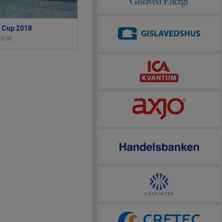
F Cup 2018
35 st