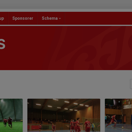
up
Sponsorer
Schema
S