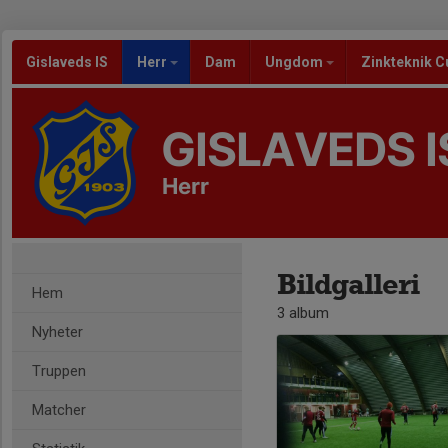
Gislaveds IS
Herr
Dam
Ungdom
Zinkteknik C
GISLAVEDS I
Herr
Bildgalleri
Hem
3 album
Nyheter
Truppen
Matcher