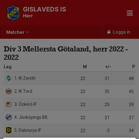
GISLAVEDS IS
Herr
Logga in
Matcher
Div 3 Mellersta Götaland, herr 2022 -
2022
Lag
M
+/-
P
1. IK Zenith
22
31
48
2. IK Tord
22
35
45
3. Öckerö IF
22
25
39
4. Jönköpings BK
22
21
37
5. Dalstorps IF
22
-3
34