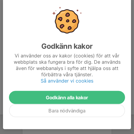
6. Bergdalens IK
22
0
32
7. Hestrafors IF
22
6
30
8. Gislaveds IS
22
-8
29
9. Waggeryds IK
22
-10
26
Godkänn kakor
10. Ulricehamns IFK
22
-10
23
Vi använder oss av kakor (cookies) för att vår
webbplats ska fungera bra för dig. De används
11. IFK Björkö
22
-7
22
även för webbanalys i syfte att hjälpa oss att
förbättra våra tjänster.
12. Assyriska IK
22
-80
4
Så använder vi cookies
Godkänn alla kakor
Bara nödvändiga