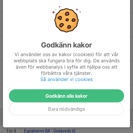
19:00
Ryttarvallen 1, Gislaved
1
-
3
Sön 17
Gnosjö IF - Gislaveds IS
17:00
Töllshov 1, Gnosjö
3
-
0
Ons 20
Gnosjö IF (9-m) - Gislaveds IS
Godkänn kakor
19:00
Töllshov 1, Gnosjö
Vi använder oss av kakor (cookies) för att vår
1
-
3
webbplats ska fungera bra för dig. De används
även för webbanalys i syfte att hjälpa oss att
Sön 24
Gislaveds IS - Anderstorps IF
förbättra våra tjänster.
17:00
Ryttarvallen 1, Gislaved
Så använder vi cookies
4
-
2
Ons 27
Gislaveds IS - Värnamo Södra FF
Godkänn alla kakor
19:00
Ryttarvallen 1, Gislaved
4
-
1
Bara nödvändiga
Juni
Tor 4
Egnahems BK - Gislaveds IS