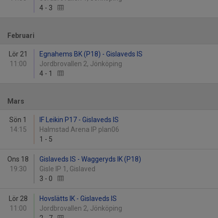
4
-
3
Februari
Lör 21
Egnahems BK (P18) - Gislaveds IS
11:00
Jordbrovallen 2, Jönköping
4
-
1
Mars
Sön 1
IF Leikin P17 - Gislaveds IS
14:15
Halmstad Arena IP plan06
1
-
5
Ons 18
Gislaveds IS - Waggeryds IK (P18)
19:30
Gisle IP 1, Gislaved
3
-
0
Lör 28
Hovslätts IK - Gislaveds IS
11:00
Jordbrovallen 2, Jönköping