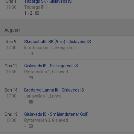
Ons 1
Tabergs SK - Gislaveds IS
19:00
Tabergs IP 1
1
-
2
Augusti
Sön 9
Skeppshults BK (9-m) - Gislaveds IS
17:00
Idrottsparken 1, Skeppshult
-
Ons 12
Gislaveds IS - Skillingaryds IS
18:45
Ryttarvallen 1, Gislaved
-
Sön 16
Bredaryd Lanna IK - Gislaveds IS
17:00
Jarlavallen 1, Lanna
-
Ons 19
Gislaveds IS - Smålandstenar GoIF
18:30
Ryttarvallen 3, Gislaved
-