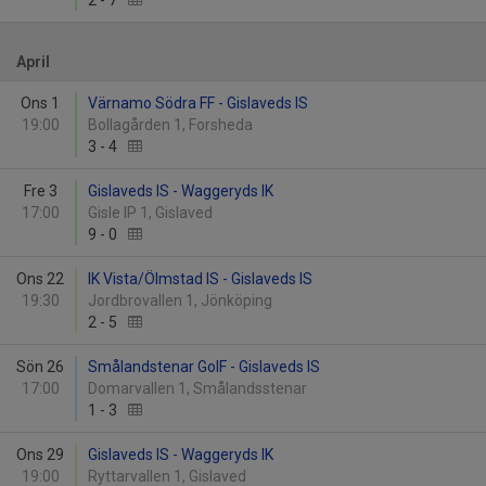
2
-
7
April
Ons 1
Värnamo Södra FF - Gislaveds IS
19:00
Bollagården 1, Forsheda
3
-
4
Fre 3
Gislaveds IS - Waggeryds IK
17:00
Gisle IP 1, Gislaved
9
-
0
Ons 22
IK Vista/Ölmstad IS - Gislaveds IS
19:30
Jordbrovallen 1, Jönköping
2
-
5
Sön 26
Smålandstenar GoIF - Gislaveds IS
17:00
Domarvallen 1, Smålandsstenar
1
-
3
Ons 29
Gislaveds IS - Waggeryds IK
19:00
Ryttarvallen 1, Gislaved