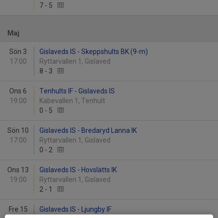
7
-
5
Maj
Sön 3
Gislaveds IS - Skeppshults BK (9-m)
17:00
Ryttarvallen 1, Gislaved
8
-
3
Ons 6
Tenhults IF - Gislaveds IS
19:00
Kabevallen 1, Tenhult
0
-
5
Sön 10
Gislaveds IS - Bredaryd Lanna IK
17:00
Ryttarvallen 1, Gislaved
0
-
2
Ons 13
Gislaveds IS - Hovslätts IK
19:00
Ryttarvallen 1, Gislaved
2
-
1
Fre 15
Gislaveds IS - Ljungby IF