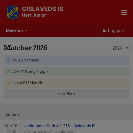
GISLAVEDS IS
Herr Junior
Logga in
Matcher
Matcher 2026
Utv AB Värnamo
JDM P18 omg 1 grp 7
Junior P18 Herr NV
Visa
fler
Januari
Sön 18
Jönköpings Södra IF P16 - Gislaveds IS
11:00
Jordbrovallen 1, Jönköping