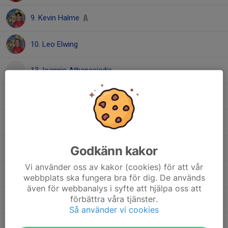
9. Kevin Halme
10. Leo Elwing
13. Ioannis Athanasiadis
14. Salam Alsalama
15. Eljon Krasniqi
Godkänn kakor
18. Radwan Zarzour
Vi använder oss av kakor (cookies) för att vår
23. Jamie Ahnberg
webbplats ska fungera bra för dig. De används
även för webbanalys i syfte att hjälpa oss att
förbättra våra tjänster.
77. Omar Alkrad
Så använder vi cookies
Anes Sabic
, Herr