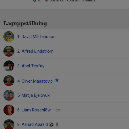
Anmäl om ni kan köra till Forsheda.
Laguppställning
1. David Mårtensson
2. Alfred Lindström
3. Abel Tesfay
4. Oliver Masatovic
5. Matija Bjelovuk
6. Liam Rosenlöw
, Herr
8. Ashad Abazid