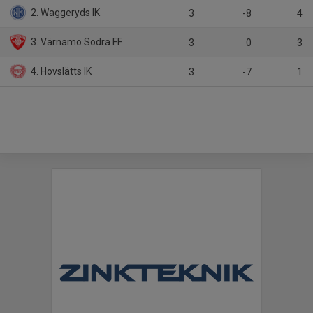
2. Waggeryds IK
3
-8
4
3. Värnamo Södra FF
3
0
3
4. Hovslätts IK
3
-7
1