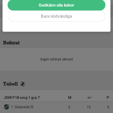
Godkänn alla kakor
Ledare
Bara nödvändiga
Anders Mårtensson
Tränare
Referat
Inget referat skrivet
Tabell
JDM P18 omg 1 grp 7
M
+/-
P
1. Gislaveds IS
3
15
9