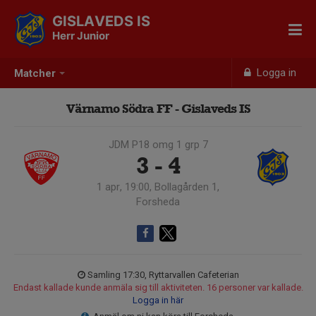
GISLAVEDS IS
Herr Junior
Logga in
Matcher
Värnamo Södra FF - Gislaveds IS
JDM P18 omg 1 grp 7
3 - 4
1 apr, 19:00, Bollagården 1,
Forsheda
Samling 17:30, Ryttarvallen Cafeterian
Endast kallade kunde anmäla sig till aktiviteten. 16 personer var kallade.
Logga in här