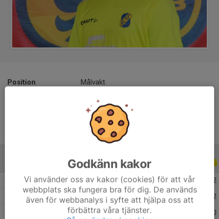
Position
Målvakt
Ålder
18 år
Godkänn kakor
ALLA SERIER
ALLA ÅR
Vi använder oss av kakor (cookies) för att vår
2026
23
38
7
0
0
2
webbplats ska fungera bra för dig. De används
2025
30
34
8
0
0
2
även för webbanalys i syfte att hjälpa oss att
förbättra våra tjänster.
2024
21
30
4
0
1
0