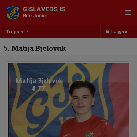
GISLAVEDS IS
Herr Junior
Logga in
Truppen
5. Matija Bjelovuk