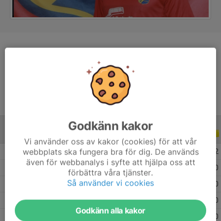
Position
Back
Ålder
17 år
Godkänn kakor
ALLA SERIER
ALLA ÅR
Vi använder oss av kakor (cookies) för att vår
webbplats ska fungera bra för dig. De används
2026
24
1
0
2
även för webbanalys i syfte att hjälpa oss att
2025
26
1
0
0
förbättra våra tjänster.
Så använder vi cookies
2024
24
0
0
0
2023
16
0
0
0
Godkänn alla kakor
2022
10
0
0
0