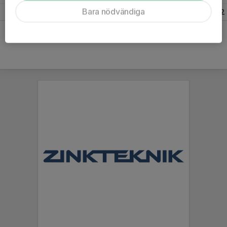
Bara nödvändiga
Totalt
100
2
0
2