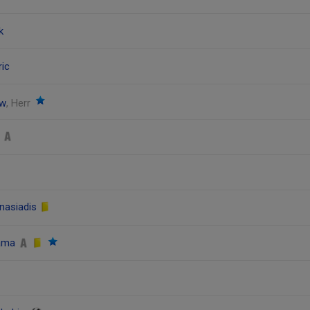
k
ric
öw
, Herr
d
anasiadis
lama