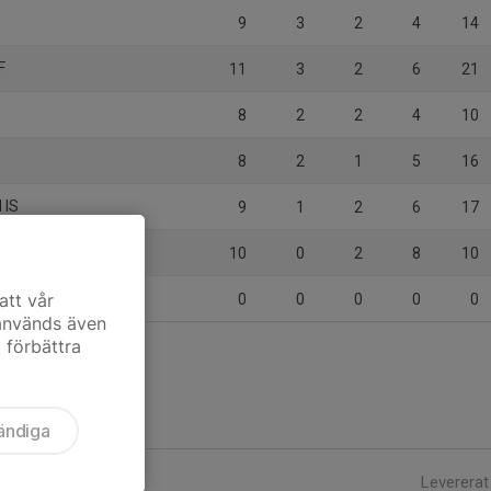
9
3
2
4
14
F
11
3
2
6
21
8
2
2
4
10
8
2
1
5
16
 IS
9
1
2
6
17
10
0
2
8
10
att vår
0
0
0
0
0
 används även
t förbättra
ändiga
Levererat