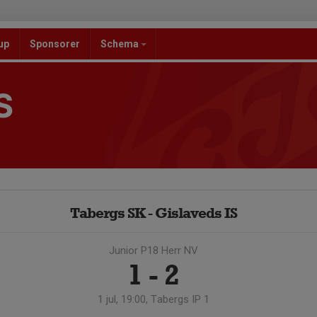
up
Sponsorer
Schema
S
Tabergs SK - Gislaveds IS
Junior P18 Herr NV
1 - 2
1 jul, 19:00, Tabergs IP 1