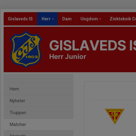
Gislaveds IS
Herr
Dam
Ungdom
Zinkteknik C
GISLAVEDS I
Herr Junior
Hem
Nyheter
Truppen
Matcher