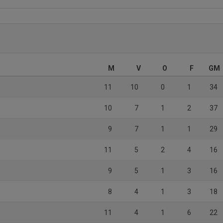
M
V
O
F
GM
11
10
0
1
34
10
7
1
2
37
9
7
1
1
29
11
5
2
4
16
9
5
1
3
16
8
4
1
3
18
11
4
1
6
22