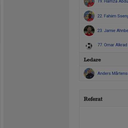
19. Hamza Abdu
22. Fahiim Sse
23. Jamie Ahnb
77. Omar Alkra
Ledare
Anders Mårten
Referat