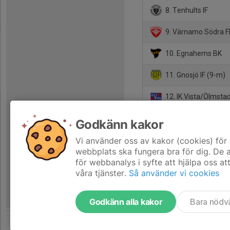
8. Tenhults IF
9. Värnamo Södra F
10. Egnahems BK
11. Gnosjö IF (9-m)
12. IK Vista/Ölmstad
13. Skillingaryds IS
Godkänn kakor
14. Egnahems BK 1
Vi använder oss av kakor (cookies) för 
webbplats ska fungera bra för dig. De
för webbanalys i syfte att hjälpa oss at
våra tjänster.
Så använder vi cookies
Godkänn alla kakor
Bara nödv
Tjäna pengar till laget