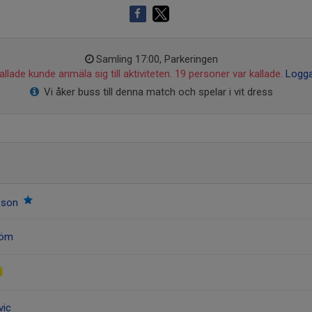
Samling 17:00, Parkeringen
llade kunde anmäla sig till aktiviteten. 19 personer var kallade.
Logga
Vi åker buss till denna match och spelar i vit dress
nsson
röm
vic