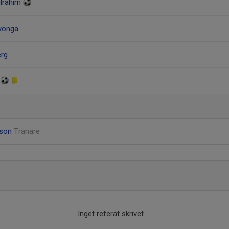
lrahim
nyonga
erg
d
sson
Tränare
Inget referat skrivet