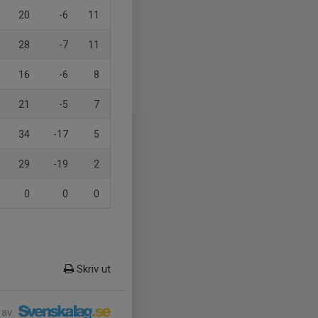
20
-6
11
28
-7
11
16
-6
8
21
-5
7
34
-17
5
29
-19
2
0
0
0
Skriv ut
 av