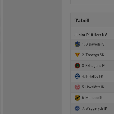
Tabell
Junior P18 Herr NV
1. Gislaveds IS
2. Tabergs SK
3. Ekhagens IF
4. IF Hallby FK
5. Hovslätts IK
6. Mariebo IK
7. Waggeryds IK