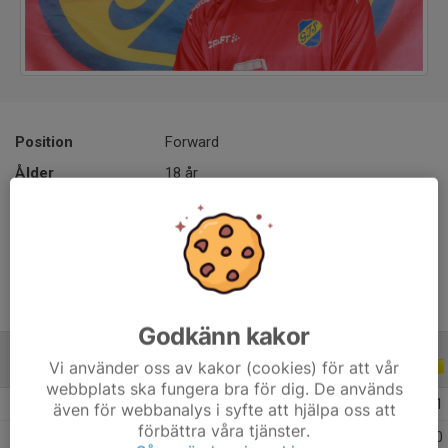
Position
Forward
Ålder
18 år
roni_woldu08@iCloud.com
Godkänn kakor
Vi använder oss av kakor (cookies) för att vår
ALLA SERIER
ALLA ÅR
webbplats ska fungera bra för dig. De används
2026
23
4
1
1
även för webbanalys i syfte att hjälpa oss att
förbättra våra tjänster.
2025
32
2
2
0