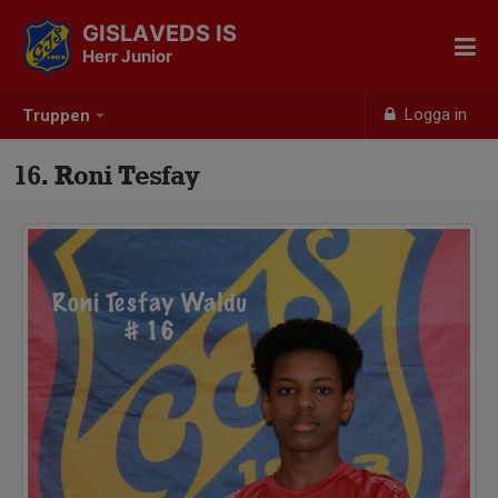
GISLAVEDS IS
Herr Junior
Logga in
Truppen
16. Roni Tesfay