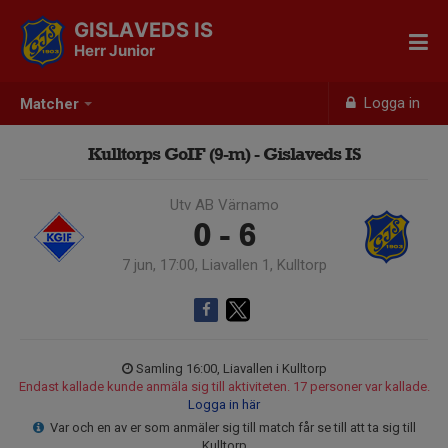
GISLAVEDS IS
Herr Junior
Logga in
Matcher
Kulltorps GoIF (9-m) - Gislaveds IS
Utv AB Värnamo
0 - 6
7 jun, 17:00, Liavallen 1, Kulltorp
Samling 16:00, Liavallen i Kulltorp
Endast kallade kunde anmäla sig till aktiviteten. 17 personer var kallade.
Logga in här
Var och en av er som anmäler sig till match får se till att ta sig till
Kulltorp