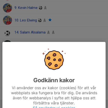
9. Kevin Halme
10. Leo Elwing
14. Salam Alsalama
15. Eljon Krasniqi
16. Roni Tesfay
18. Radwan Zarzour
Godkänn kakor
19. Hamza Abdulrahim
Vi använder oss av kakor (cookies) för att vår
webbplats ska fungera bra för dig. De används
20. Mohammad Nour Alttrris
även för webbanalys i syfte att hjälpa oss att
förbättra våra tjänster.
Ledare
Så använder vi cookies