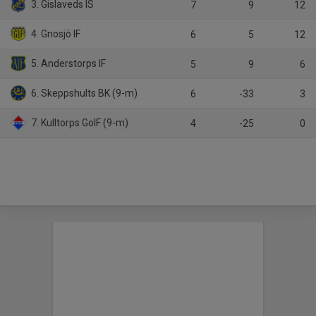
3. Gislaveds IS
7
9
12
4. Gnosjö IF
6
5
12
5. Anderstorps IF
5
9
6
6. Skeppshults BK (9-m)
6
-33
3
7. Kulltorps GoIF (9-m)
4
-25
0