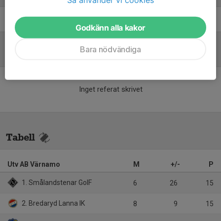
John Backler
Ledare
Godkänn alla kakor
Bara nödvändiga
Referat
Inget referat skrivet
Tabell
Utv AB Värnamo
M
+/-
P
1. Smålandstenar GoIF
6
26
15
2. Bredaryd Lanna IK
8
9
15