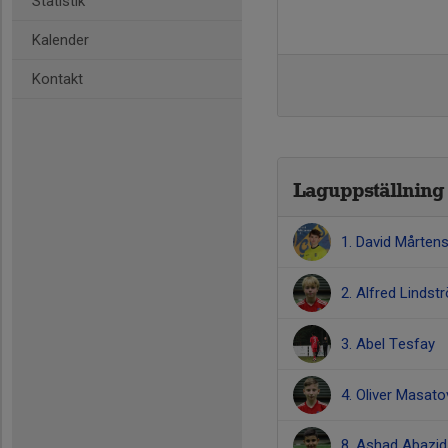
Statistik
Kalender
Kontakt
Laguppställning
1. David Mårten
2. Alfred Lindst
3. Abel Tesfay
4. Oliver Masato
8. Ashad Abazi