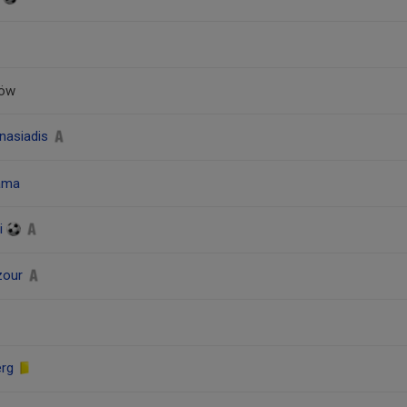
löw
anasiadis
lama
qi
zour
erg