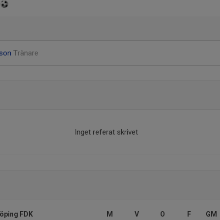
d
sson
Tränare
Inget referat skrivet
köping FDK
M
V
O
F
GM