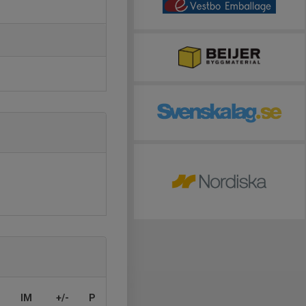
IM
+/-
P