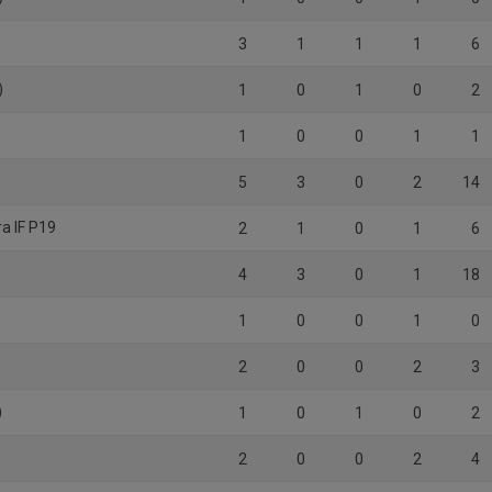
3
1
1
1
6
)
1
0
1
0
2
1
0
0
1
1
5
3
0
2
14
a IF P19
2
1
0
1
6
4
3
0
1
18
1
0
0
1
0
2
0
0
2
3
)
1
0
1
0
2
2
0
0
2
4