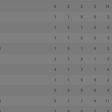
6
2
2
2
14
1
1
0
0
2
1
0
1
0
0
1
1
0
0
3
)
1
0
1
0
2
2
1
0
1
2
4
1
2
1
6
1
1
0
0
2
0
0
0
0
0
)
6
1
1
4
11
)
1
0
0
1
0