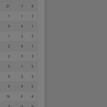
21
-7
8
1
1
3
0
0
1
1
2
3
2
0
1
2
0
3
5
1
5
0
2
3
0
0
0
16
-5
4
2
-2
0