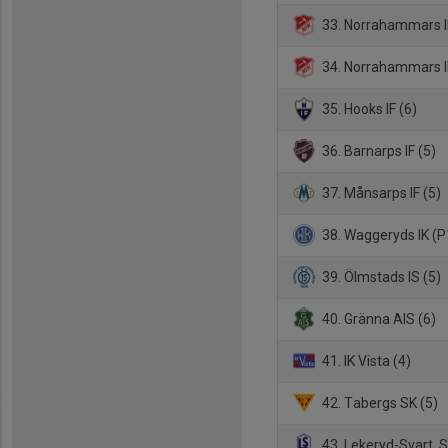
33. Norrahammars I
34. Norrahammars I
35. Hooks IF (6)
36. Barnarps IF (5)
37. Månsarps IF (5)
38. Waggeryds IK (P
39. Ölmstads IS (5)
40. Gränna AIS (6)
41. IK Vista (4)
42. Tabergs SK (5)
43. Lekeryd-Svart. S