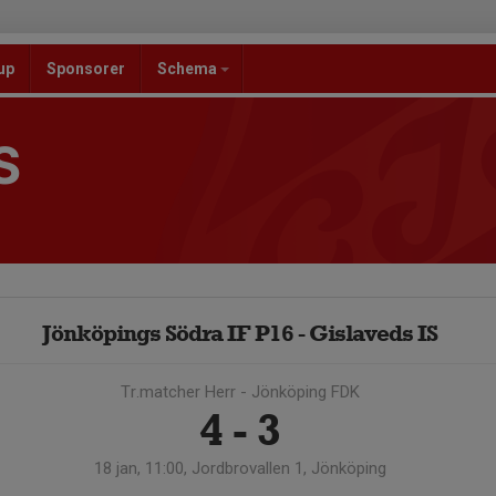
up
Sponsorer
Schema
S
Jönköpings Södra IF P16 - Gislaveds IS
Tr.matcher Herr - Jönköping FDK
4 - 3
18 jan, 11:00, Jordbrovallen 1, Jönköping