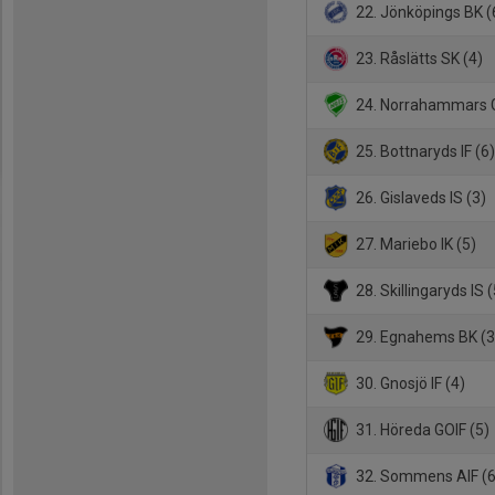
22. Jönköpings BK (
23. Råslätts SK (4)
24. Norrahammars G
25. Bottnaryds IF (6
26. Gislaveds IS (3)
27. Mariebo IK (5)
28. Skillingaryds IS (
29. Egnahems BK (3
30. Gnosjö IF (4)
31. Höreda GOIF (5)
32. Sommens AIF (6