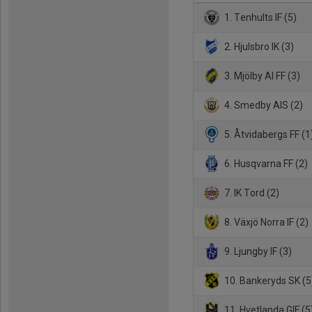
1. Tenhults IF (5)
2. Hjulsbro IK (3)
3. Mjölby AI FF (3)
4. Smedby AIS (2)
5. Åtvidabergs FF (1
6. Husqvarna FF (2)
7. IK Tord (2)
8. Växjö Norra IF (2)
9. Ljungby IF (3)
10. Bankeryds SK (5
11. Hvetlanda GIF (5