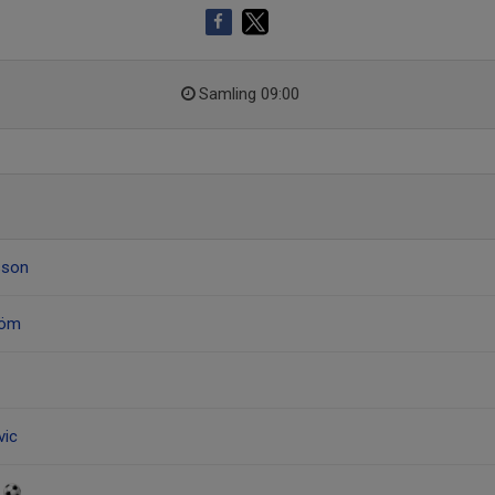
Samling 09:00
sson
röm
vic
d