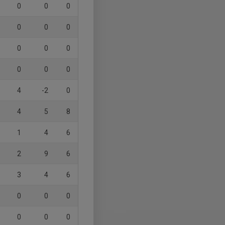
0
0
0
0
0
0
0
0
0
0
0
0
4
-2
0
4
5
8
1
4
6
2
9
6
3
4
6
0
0
0
0
0
0