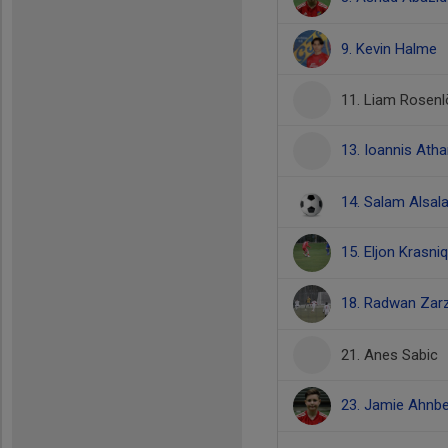
9. Kevin Halme
11. Liam Rosen
13. Ioannis Ath
14. Salam Alsa
15. Eljon Krasni
18. Radwan Zar
21. Anes Sabic
23. Jamie Ahnb