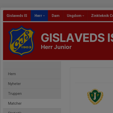
Gislaveds IS
Herr
Dam
Ungdom
Zinkteknik C
GISLAVEDS I
Herr Junior
Hem
Nyheter
Truppen
Matcher