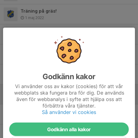
Träning på gräs!
1 maj 2022
Onsdag på Isaberg
6 jul 2021
Föreningspizzan
19 maj 2021
Direktiv från SmFF
Godkänn kakor
30 apr 2021
Vi använder oss av kakor (cookies) för att vår
Digital spelarutbildning för PF 13-16 år
webbplats ska fungera bra för dig. De används
29 apr 2021
även för webbanalys i syfte att hjälpa oss att
förbättra våra tjänster.
Supercamp Ryttarvallen 2021
Så använder vi cookies
12 apr 2021
Godkänn alla kakor
Nya Covidregler
13 jan 2021