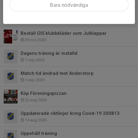
Bara nödvändiga
God Jul & Gott Nytt År
15 dec 2020
Beställ GIS klubbkläder som Julklappar
29 nov 2020
Dagens träning är inställd
7 sep 2020
Match tid ändrad mot Anderstorp
5 sep 2020
Köp Föreningspizzan
22 aug 2020
Uppdaterade riktlinjer kring Covid-19 200813
14 aug 2020
Uppehåll träning