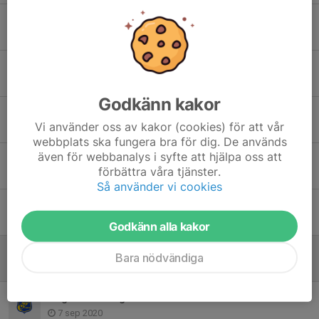
Direktiv från SmFF
30 apr 2021
Digital spelarutbildning för PF 13-16 år
29 apr 2021
Godkänn kakor
Supercamp Ryttarvallen 2021
Vi använder oss av kakor (cookies) för att vår
12 apr 2021
webbplats ska fungera bra för dig. De används
även för webbanalys i syfte att hjälpa oss att
Nya Covidregler
förbättra våra tjänster.
13 jan 2021
Så använder vi cookies
God Jul & Gott Nytt År
15 dec 2020
Godkänn alla kakor
Beställ GIS klubbkläder som Julklappar
Bara nödvändiga
29 nov 2020
Dagens träning är inställd
7 sep 2020