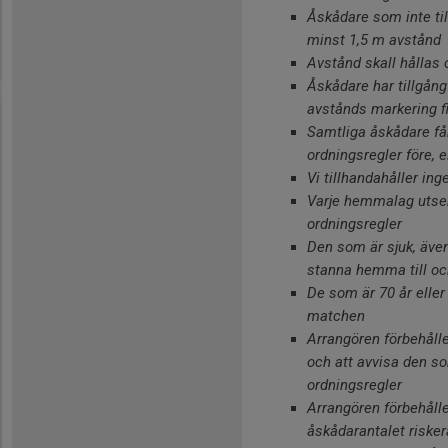
Åskådare som inte til
minst 1,5 m avstånd
Avstånd skall hållas
Åskådare har tillgång
avstånds markering f
Samtliga åskådare få
ordningsregler före, 
Vi tillhandahåller ing
Varje hemmalag utser 
ordningsregler
Den som är sjuk, äve
stanna hemma till och
De som är 70 år eller 
matchen
Arrangören förbehålle
och att avvisa den s
ordningsregler
Arrangören förbehålle
åskådarantalet risker