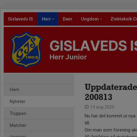
Gislaveds IS
Herr
Dam
Ungdom
Zinkteknik C
GISLAVEDS I
Herr Junior
Uppdaterade 
Hem
200813
Nyheter
14 aug 2020
Truppen
Nu har det kommit ut nya d
till.
Matcher
Om man som förening sköter