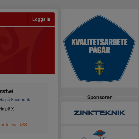
Logga in
nyhet
Sponsorer
la på Facebook
la på X
heter via RSS