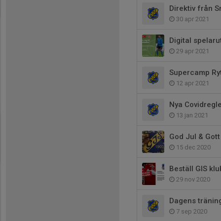
Direktiv från 
30 apr 2021
Digital spelaru
29 apr 2021
Supercamp Ryt
12 apr 2021
Nya Covidregl
13 jan 2021
God Jul & Gott
15 dec 2020
Beställ GIS kl
29 nov 2020
Dagens träning
7 sep 2020