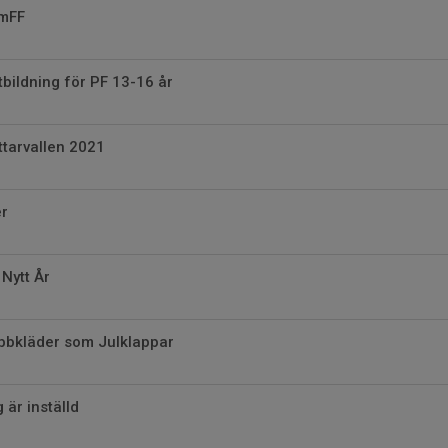
SmFF
tbildning för PF 13-16 år
tarvallen 2021
er
 Nytt År
ubbkläder som Julklappar
 är inställd