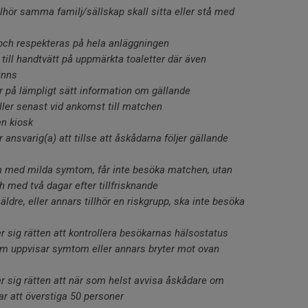
lhör samma familj/sällskap skall sitta eller stå med
 och respekteras på hela anläggningen
 till handtvätt på uppmärkta toaletter där även
inns
r på lämpligt sätt information om gällande
eller senast vid ankomst till matchen
en kiosk
ansvarig(a) att tillse att åskådarna följer gällande
n med milda symtom, får inte besöka matchen, utan
 med två dagar efter tillfrisknande
äldre, eller annars tillhör en riskgrupp, ska inte besöka
r sig rätten att kontrollera besökarnas hälsostatus
om uppvisar symtom eller annars bryter mot ovan
r sig rätten att när som helst avvisa åskådare om
ar att överstiga 50 personer