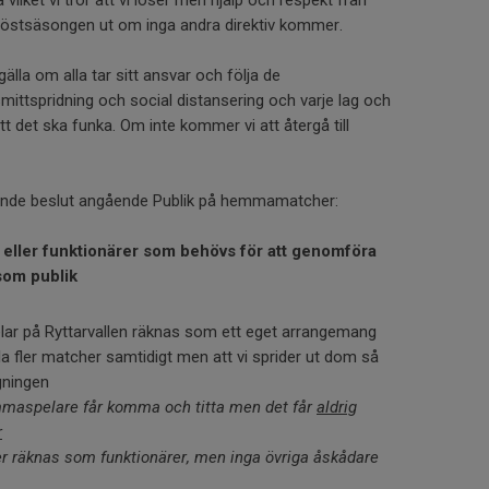
ilket vi tror att vi löser men hjälp och respekt från
r höstsäsongen ut om inga andra direktiv kommer.
lla om alla tar sitt ansvar och följa de
ittspridning och social distansering och varje lag och
att det ska funka. Om inte kommer vi att återgå till
ljande beslut angående Publik på hemmamatcher:
 eller funktionärer som behövs för att genomföra
som publik
ar på Ryttarvallen räknas som ett eget arrangemang
la fler matcher samtidigt men att vi sprider ut dom så
gningen
mmaspelare får komma och titta men det får
aldrig
r
er räknas som funktionärer, men inga övriga åskådare