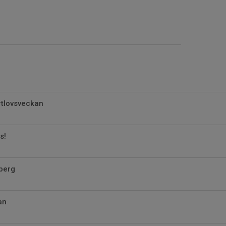
rtlovsveckan
s!
berg
an