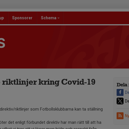
up
Sponsorer
Schema
S
riktlinjer kring Covid-19
Dela 
De
De
irektiv/riktlinjer som Fotbollsklubbarna kan ta ställning
Ny
 det enligt förbundet direktiv har man rätt till att ha