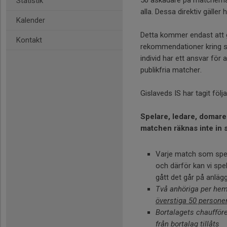
50 åskådare på matcherna v
Statistik
alla. Dessa direktiv gälle
Kalender
Detta kommer endast att gä
Kontakt
rekommendationer kring sm
individ har ett ansvar för 
publikfria matcher.
Gislaveds IS har tagit fö
Spelare, ledare, domare
matchen räknas inte in 
Varje match som spel
och därför kan vi spe
gått det går på anläg
Två anhöriga per he
överstiga 50 persone
Bortalagets chaufför
från bortalag tillåts