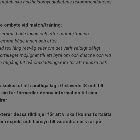
rån match ska Folkhälsomyndighetens rekommendationer
e ombyte vid match/träning:
emma både innan och efter match/träning
hemma både innan och efter
d tex lång resväg eller om det varit väldigt dåligt
bortalaget möjlighet till att byta om och duscha och vid
tillgång till två omklädningsrum för att minska risk
kickas ut till samtliga lag i Gislaveds IS och till
 sin tur förmedlar denna information till sina
drar
kterar dessa riktlinjer för att vi skall kunna fortsätta
ar respekt och hänsyn till varandra när vi är på