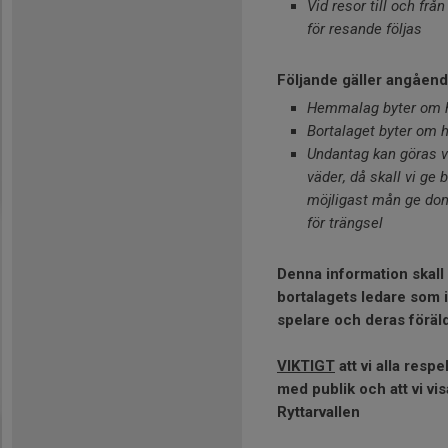
Vid resor till och f
för resande följas
Följande gäller angåend
Hemmalag byter om h
Bortalaget byter om 
Undantag kan göras vi
väder, då skall vi ge 
möjligast mån ge dom 
för trängsel
Denna information skall s
bortalagets ledare som i
spelare och deras föräl
VIKTIGT
att vi alla respe
med publik och att vi vis
Ryttarvallen