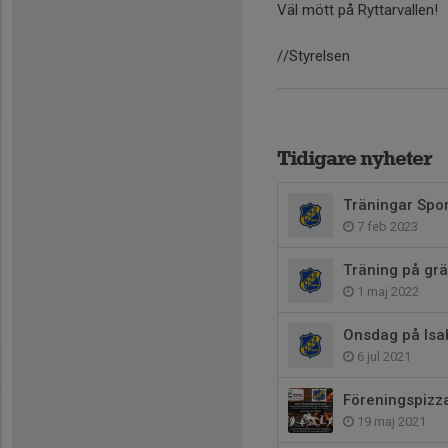
Väl mött på Ryttarvallen!
//Styrelsen
Tidigare nyheter
Träningar Spo
7 feb 2023
Träning på grä
1 maj 2022
Onsdag på Isa
6 jul 2021
Föreningspizz
19 maj 2021