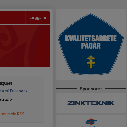
Logga in
nyhet
Sponsorer
la på Facebook
la på X
heter via RSS