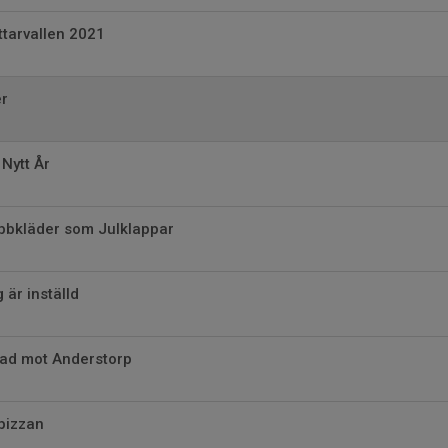
tarvallen 2021
er
 Nytt År
ubbkläder som Julklappar
 är inställd
rad mot Anderstorp
pizzan