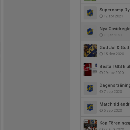
Supercamp Ryt
12 apr 2021
Nya Covidregl
13 jan 2021
God Jul & Gott
15 dec 2020
Beställ GIS kl
29 nov 2020
Dagens träning
7 sep 2020
Match tid änd
5 sep 2020
Köp Förenings
22 aug 2020