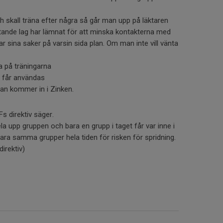
 skall träna efter några så går man upp på läktaren
utande lag har lämnat för att minska kontakterna med
r sina saker på varsin sida plan. Om man inte vill vänta
ta på träningarna
 får användas
man kommer in i Zinken.
s direktiv säger.
ela upp gruppen och bara en grupp i taget får var inne i
 vara samma grupper hela tiden för risken för spridning.
irektiv)