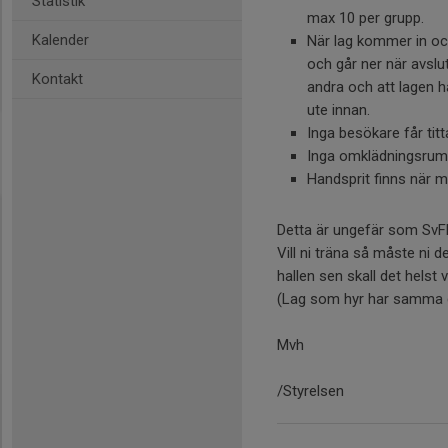
Statistik
max 10 per grupp.
Kalender
När lag kommer in och
och går ner när avsl
Kontakt
andra och att lagen ha
ute innan.
Inga besökare får tit
Inga omklädningsrum
Handsprit finns när 
Detta är ungefär som SvFF
Vill ni träna så måste ni d
hallen sen skall det helst
(Lag som hyr har samma d
Mvh
/Styrelsen