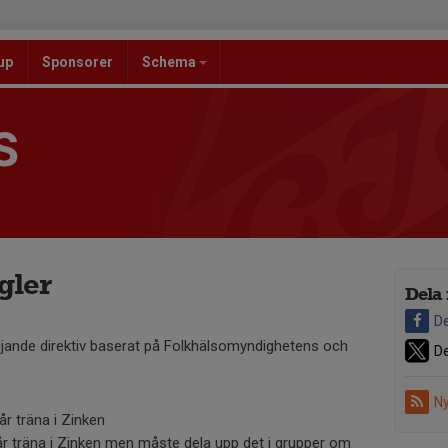
up
Sponsorer
Schema
S
gler
Dela 
De
öljande direktiv baserat på Folkhälsomyndighetens och
De
Ny
r träna i Zinken
år träna i Zinken men måste dela upp det i grupper om