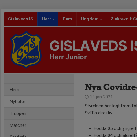
Gislaveds IS
Herr
Dam
Ungdom
Zinkteknik C
GISLAVEDS I
Herr Junior
Nya Covidre
Hem
13 jan 2021
Nyheter
Styrelsen har lagt fram f
SvFFs direktiv:
Truppen
Matcher
Födda 05 och yngre få
Födda 04 och äldre f