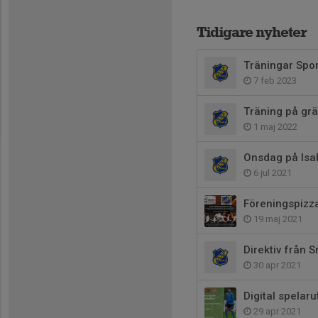
Tidigare nyheter
Träningar Spo
7 feb 2023
Träning på grä
1 maj 2022
Onsdag på Isa
6 jul 2021
Föreningspizz
19 maj 2021
Direktiv från 
30 apr 2021
Digital spelaru
29 apr 2021