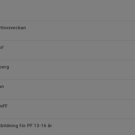
rtlovsveckan
s!
berg
an
SmFF
tbildning för PF 13-16 år