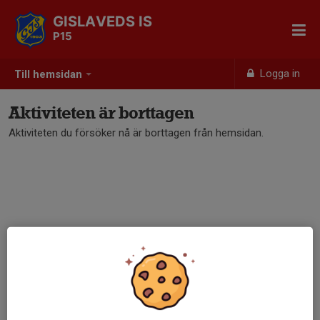
GISLAVEDS IS
P15
Logga in
Till hemsidan
Aktiviteten är borttagen
Aktiviteten du försöker nå är borttagen från hemsidan.