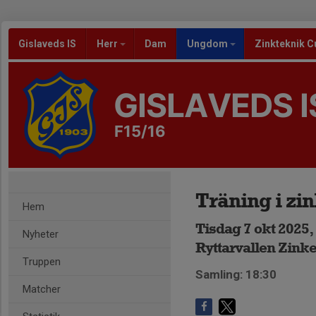
Gislaveds IS
Herr
Dam
Ungdom
Zinkteknik C
GISLAVEDS I
F15/16
Träning i zi
Hem
Tisdag 7 okt 2025,
Nyheter
Ryttarvallen Zink
Truppen
Samling: 18:30
Matcher