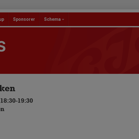
up
Sponsorer
Schema
S
nken
 18:30-19:30
en