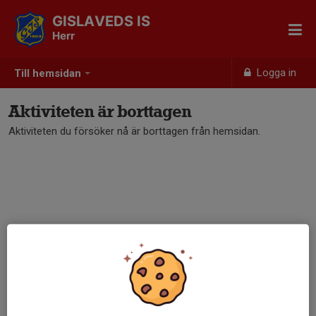
GISLAVEDS IS
Herr
Logga in
Till hemsidan
Aktiviteten är borttagen
Aktiviteten du försöker nå är borttagen från hemsidan.