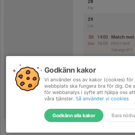
28
Fre
29
Lör
30
14:00
Match mot
16:00
Sön
P2011 NV3
Tabergs IP 1
Godkänn kakor
31
Mån
Vi använder oss av kakor (cookies) för 
webbplats ska fungera bra för dig. De
för webbanalys i syfte att hjälpa oss at
våra tjänster.
Så använder vi cookies
Godkänn alla kakor
Bara nödv
Tjäna pengar till laget