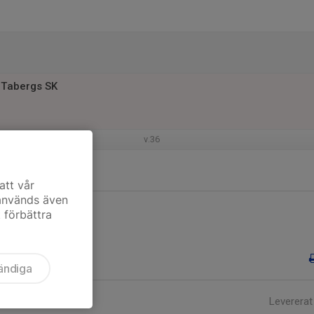
 Tabergs SK
v.36
att vår
 används även
t förbättra
ändiga
Levererat