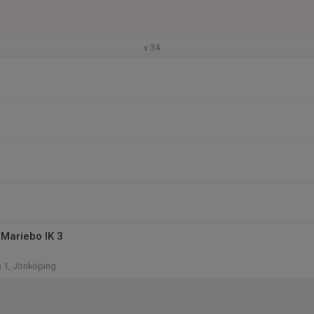
v.34
Mariebo IK 3
n 1, Jönköping