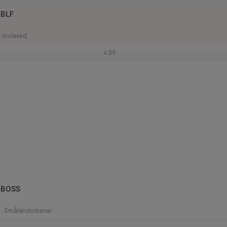
 BLF
, Gislaved
v.35
 BOSS
1, Smålandsstenar