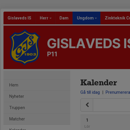
Gislaveds IS
Herr
Dam
Ungdom
Zinkteknik C
GISLAVEDS I
P11
Kalender
Hem
Gå till idag
|
Prenumerer
Nyheter
Truppen
Matcher
1
Lör