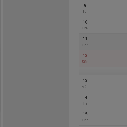
9
Tor
10
Fre
11
Lör
12
Sön
13
Mån
14
Tis
15
Ons