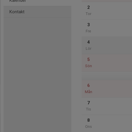
Kalender
2
Kontakt
Tor
3
Fre
4
Lör
5
Sön
6
Mån
7
Tis
8
Ons