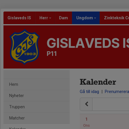
Gislaveds IS
Herr
Dam
Ungdom
Zinkteknik C
GISLAVEDS I
P11
Kalender
Hem
Gå till idag
|
Prenumerer
Nyheter
Truppen
Matcher
1
Ons