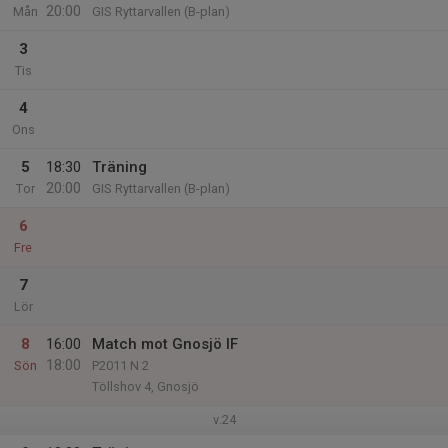
20:00
Mån
GIS Ryttarvallen (B-plan)
3
Tis
4
Ons
5
18:30
Träning
20:00
Tor
GIS Ryttarvallen (B-plan)
6
Fre
7
Lör
8
16:00
Match mot Gnosjö IF
18:00
Sön
P2011 N 2
Töllshov 4, Gnosjö
v.24