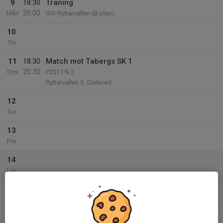
9
18:30
Träning
20:00
Mån
GIS Ryttarvallen (B-plan)
10
Tis
11
18:30
Match mot Tabergs SK 1
20:30
Ons
P2011 N 2
Ryttarvallen 3, Gislaved
12
Tor
13
Fre
14
Lör
15
Sön
v.25