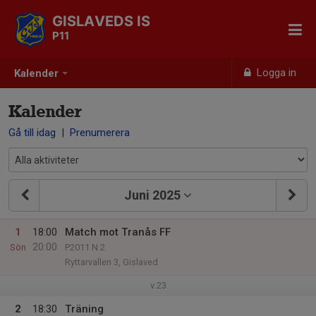
GISLAVEDS IS
P11
Logga in
Kalender
Kalender
Gå till idag
|
Prenumerera
Juni 2025
1
18:00
Match mot Tranås FF
20:00
Sön
P2011 N 2
Ryttarvallen 3, Gislaved
v.23
2
18:30
Träning