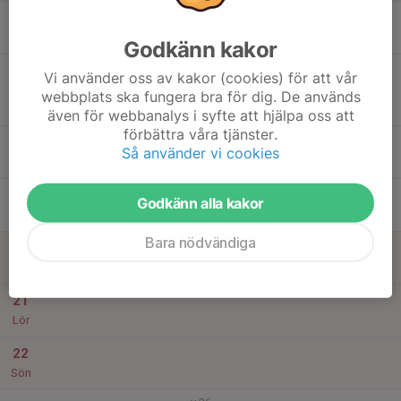
16
18:30
Träning
20:00
Mån
GIS Ryttarvallen (B-plan)
Godkänn kakor
17
19:00
Match mot Värnamo Södra FF 1
Vi använder oss av kakor (cookies) för att vår
21:00
Tis
P2011 N 2
webbplats ska fungera bra för dig. De används
Ryttarvallen 3, Gislaved
även för webbanalys i syfte att hjälpa oss att
förbättra våra tjänster.
18
Så använder vi cookies
Ons
19
Godkänn alla kakor
Tor
Bara nödvändiga
20
Fre
21
Lör
22
Sön