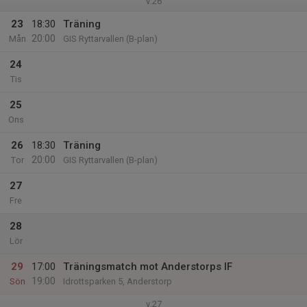
v.26
23
18:30
Träning
20:00
Mån
GIS Ryttarvallen (B-plan)
24
Tis
25
Ons
26
18:30
Träning
20:00
Tor
GIS Ryttarvallen (B-plan)
27
Fre
28
Lör
29
17:00
Träningsmatch mot Anderstorps IF
19:00
Sön
Idrottsparken 5, Anderstorp
v.27