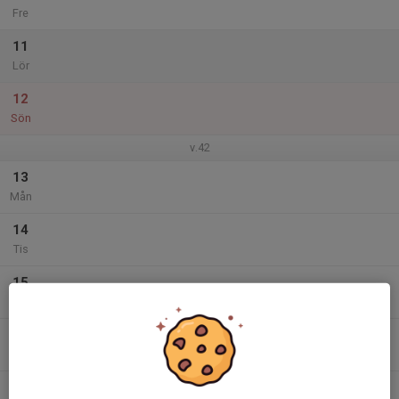
Fre
11
Lör
12
Sön
v.42
13
Mån
14
Tis
15
Ons
16
Tor
17