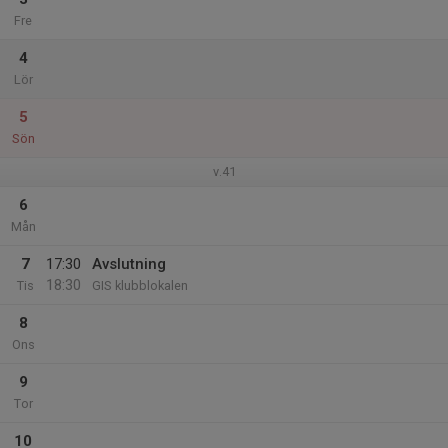
Fre
4
Lör
5
Sön
v.41
6
Mån
7
17:30
Avslutning
18:30
Tis
GIS klubblokalen
8
Ons
9
Tor
10