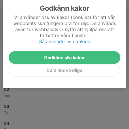
Fre
Godkänn kakor
18
Vi använder oss av kakor (cookies) för att vår
Lör
webbplats ska fungera bra för dig. De används
även för webbanalys i syfte att hjälpa oss att
19
förbättra våra tjänster.
Sön
Så använder vi cookies
v.43
20
Godkänn alla kakor
Mån
Bara nödvändiga
21
Tis
22
Ons
23
Tor
24