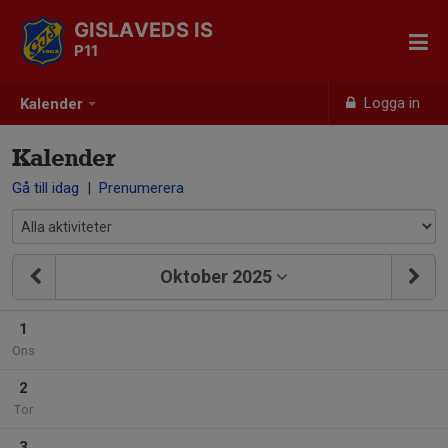
GISLAVEDS IS
P11
Logga in
Kalender
Kalender
Gå till idag
|
Prenumerera
Oktober 2025
1
Ons
2
Tor
3