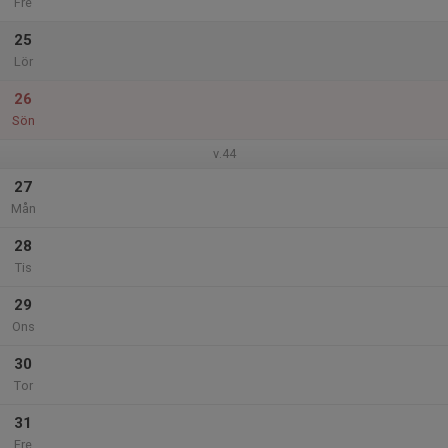
Fre
25
Lör
26
Sön
v.44
27
Mån
28
Tis
29
Ons
30
Tor
31
Fre