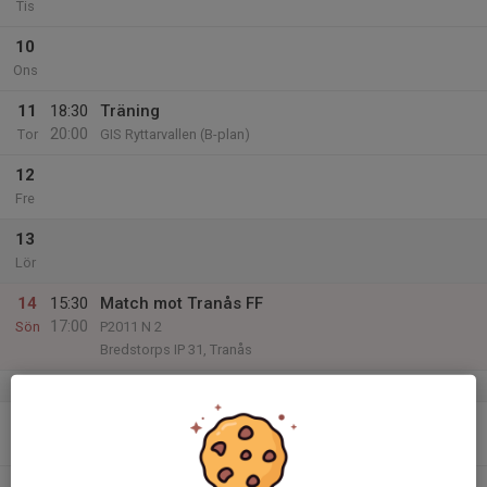
Tis
10
Ons
11
18:30
Träning
20:00
Tor
GIS Ryttarvallen (B-plan)
12
Fre
13
Lör
14
15:30
Match mot Tranås FF
17:00
Sön
P2011 N 2
Bredstorps IP 31, Tranås
v.38
15
18:15
Träning
19:30
Mån
GIS Ryttarvallen (B-plan)
16