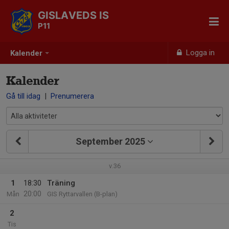
GISLAVEDS IS
P11
Logga in
Kalender
Kalender
Gå till idag
|
Prenumerera
September 2025
v.36
1
18:30
Träning
20:00
Mån
GIS Ryttarvallen (B-plan)
2
Tis