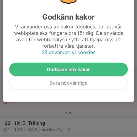
Tis
Godkänn kakor
17
Ons
Vi använder oss av kakor (cookies) för att vår
webbplats ska fungera bra för dig. De används
18
18:15
Träning
även för webbanalys i syfte att hjälpa oss att
19:30
Tor
GIS Ryttarvallen (B-plan)
förbättra våra tjänster.
Så använder vi cookies
19
Fre
Godkänn alla kakor
20
10:30
Match mot Gnosjö IF
12:30
Lör
P2011 N 2
Bara nödvändiga
Ryttarvallen 3, Gislaved
21
Sön
v.39
22
18:15
Träning
19:30
Mån
GIS Ryttarvallen (B-plan)