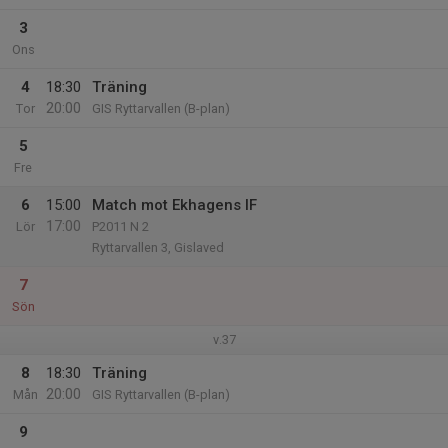
3
Ons
4
18:30
Träning
20:00
Tor
GIS Ryttarvallen (B-plan)
5
Fre
6
15:00
Match mot Ekhagens IF
17:00
Lör
P2011 N 2
Ryttarvallen 3, Gislaved
7
Sön
v.37
8
18:30
Träning
20:00
Mån
GIS Ryttarvallen (B-plan)
9