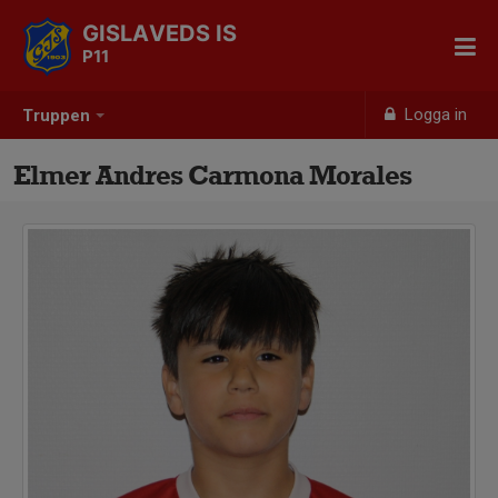
GISLAVEDS IS
P11
Logga in
Truppen
Elmer Andres Carmona Morales