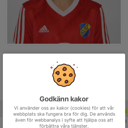
Position
-
Ålder
15 år
Godkänn kakor
Vi använder oss av kakor (cookies) för att vår
ALLA SERIER
ALLA ÅR
webbplats ska fungera bra för dig. De används
även för webbanalys i syfte att hjälpa oss att
2026
4
0
0
0
förbättra våra tjänster.