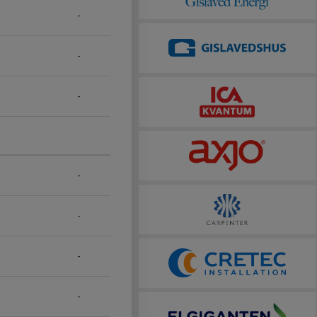
-
-
-
-
-
-
-