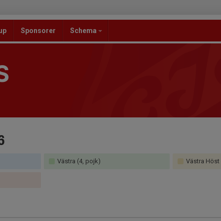
up
Sponsorer
Schema
S
6
Västra (4, pojk)
Västra Höst 