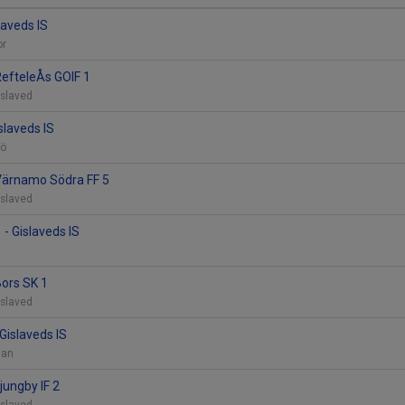
laveds IS
or
 RefteleÅs GOIF 1
Gislaved
islaveds IS
sjö
 Värnamo Södra FF 5
Gislaved
 - Gislaveds IS
Bors SK 1
Gislaved
Gislaveds IS
agan
Ljungby IF 2