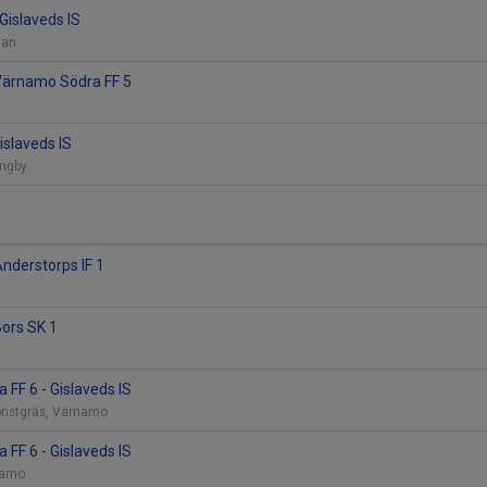
Gislaveds IS
agan
 Värnamo Södra FF 5
Gislaveds IS
ungby
Anderstorps IF 1
Bors SK 1
FF 6 - Gislaveds IS
onstgräs, Värnamo
FF 6 - Gislaveds IS
rnamo