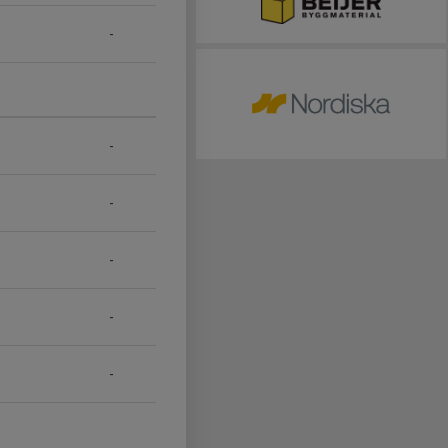
-
-
-
-
-
-