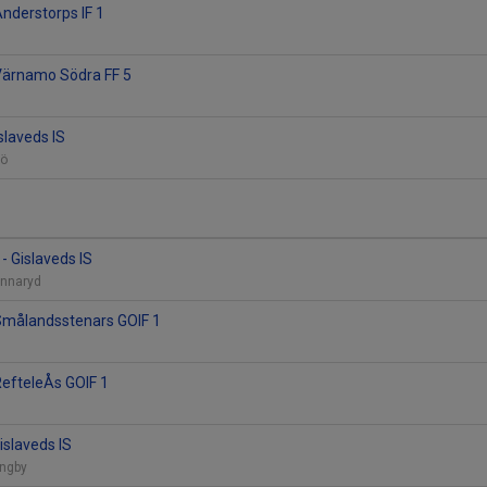
Anderstorps IF 1
 Värnamo Södra FF 5
islaveds IS
sjö
- Gislaveds IS
 Unnaryd
 Smålandsstenars GOIF 1
 RefteleÅs GOIF 1
Gislaveds IS
ungby