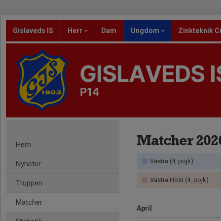
Gislaveds IS
Herr
Dam
Ungdom
Zinkteknik C
GISLAVEDS I
P14
Matcher 202
Hem
Västra (4, pojk)
Nyheter
Västra Höst (4, pojk)
Truppen
Matcher
April