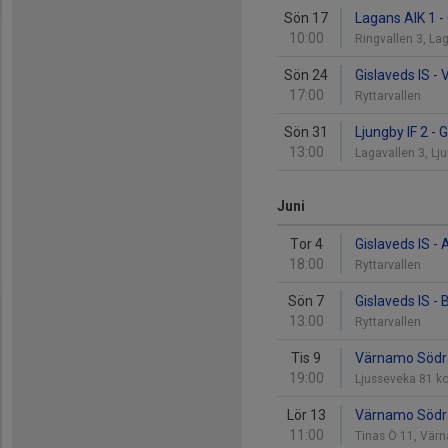
Sön 17
Lagans AIK 1 - 
10:00
Ringvallen 3, L
Sön 24
Gislaveds IS -
17:00
Ryttarvallen
Sön 31
Ljungby IF 2 - 
13:00
Lagavallen 3, Lj
Juni
Tor 4
Gislaveds IS - 
18:00
Ryttarvallen
Sön 7
Gislaveds IS - 
13:00
Ryttarvallen
Tis 9
Värnamo Södra 
19:00
Ljusseveka 81 k
Lör 13
Värnamo Södra 
11:00
Tinas Ö 11, Vä