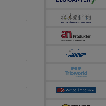
-
-
-
-
-
-
-