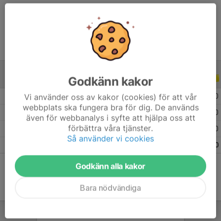
Ålder
12 år
Godkänn kakor
ALLA SERIER
ALLA ÅR
Vi använder oss av kakor (cookies) för att vår
2026
8
0
0
0
webbplats ska fungera bra för dig. De används
2025
11
0
0
0
även för webbanalys i syfte att hjälpa oss att
förbättra våra tjänster.
2024
12
0
0
0
Så använder vi cookies
Totalt
31
0
0
0
Godkänn alla kakor
Bara nödvändiga