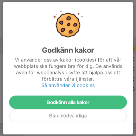
Ålder
11 år
Godkänn kakor
ALLA SERIER
ALLA ÅR
Vi använder oss av kakor (cookies) för att vår
2026
1
0
0
0
webbplats ska fungera bra för dig. De används
2025
10
0
0
0
även för webbanalys i syfte att hjälpa oss att
förbättra våra tjänster.
2024
11
0
0
0
Så använder vi cookies
Totalt
22
0
0
0
Godkänn alla kakor
Bara nödvändiga