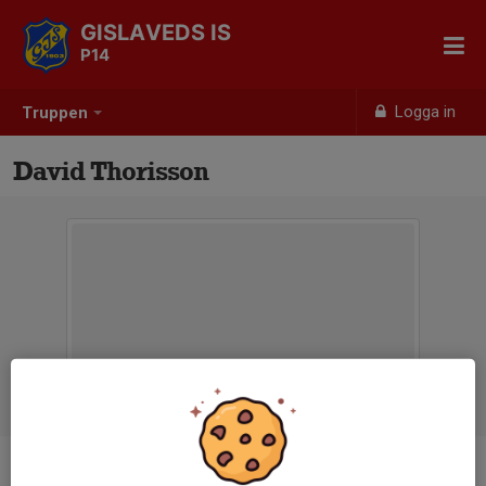
GISLAVEDS IS
P14
Logga in
Truppen
David Thorisson
Titel
Ledare