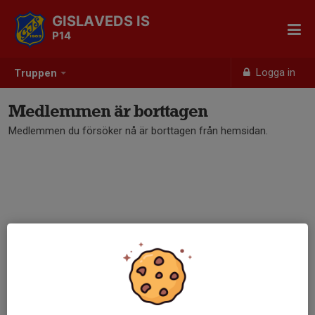
GISLAVEDS IS
P14
Logga in
Truppen
Medlemmen är borttagen
Medlemmen du försöker nå är borttagen från hemsidan.