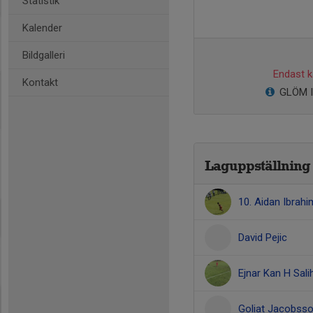
Statistik
Kalender
Bildgalleri
Endast ka
Kontakt
GLÖM IN
Laguppställning
10. Aidan Ibrahi
David Pejic
Ejnar Kan H Sali
Goliat Jacobss