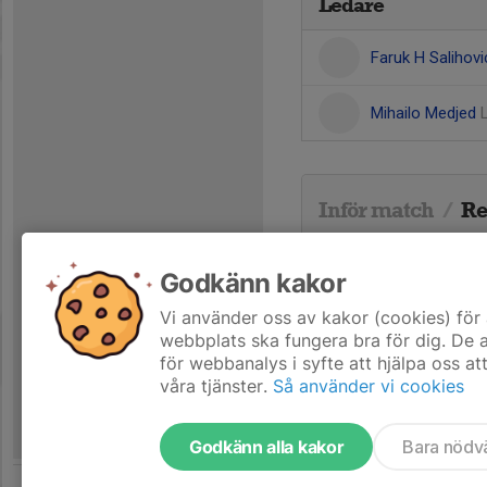
Ledare
Faruk H Salihov
Mihailo Medjed
Inför match
/
Re
Godkänn kakor
Vi använder oss av kakor (cookies) för 
webbplats ska fungera bra för dig. De
för webbanalys i syfte att hjälpa oss at
våra tjänster.
Så använder vi cookies
Godkänn alla kakor
Bara nödv