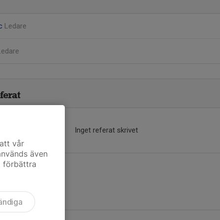
ic
Ledare
Ledare
ferat
Inget referat skrivet
att vår
 används även
t förbättra
ändiga