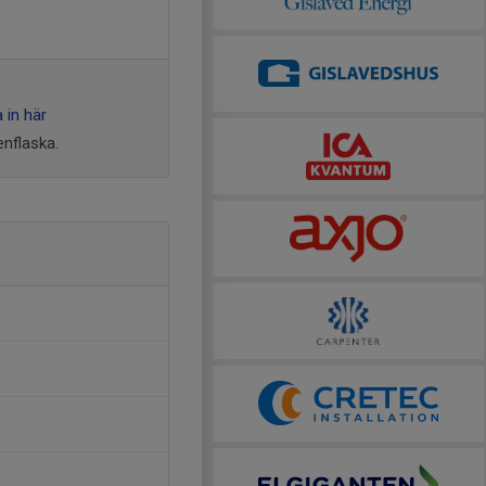
 in här
enflaska.