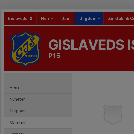
Gislaveds IS
Herr
Dam
Ungdom
Zinkteknik C
GISLAVEDS I
P15
Hem
Nyheter
Truppen
Matcher