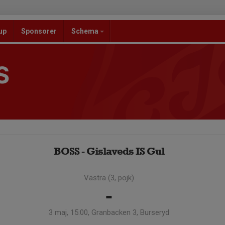
up
Sponsorer
Schema
S
BOSS - Gislaveds IS Gul
Västra (3, pojk)
-
3 maj, 15:00, Granbacken 3, Burseryd