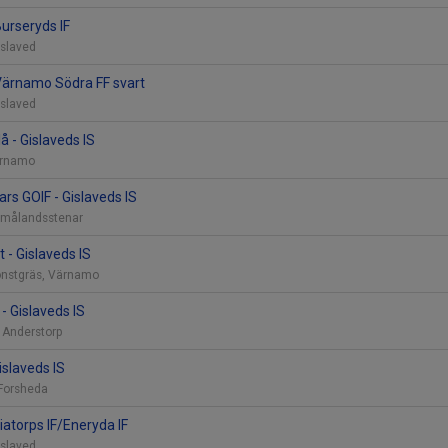
Burseryds IF
Gislaved
 Värnamo Södra FF svart
Gislaved
å - Gislaveds IS
Värnamo
s GOIF - Gislaveds IS
 Smålandsstenar
 - Gislaveds IS
onstgräs, Värnamo
- Gislaveds IS
, Anderstorp
islaveds IS
 Forsheda
Liatorps IF/Eneryda IF
Gislaved