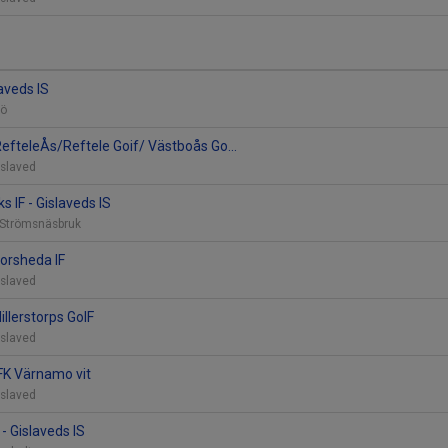
laveds IS
sjö
 RefteleÅs/Reftele Goif/ Västboås Go...
Gislaved
 IF - Gislaveds IS
, Strömsnäsbruk
Forsheda IF
Gislaved
Hillerstorps GoIF
Gislaved
IFK Värnamo vit
Gislaved
 - Gislaveds IS