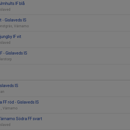
Älmhults IF blå
Gislaved
 - Gislaveds IS
onstgräs, Värnamo
jungby IF vit
Gislaved
IF - Gislaveds IS
llerstorp
islaveds IS
agan
FF röd - Gislaveds IS
11, Värnamo
 Värnamo Södra FF svart
Gislaved