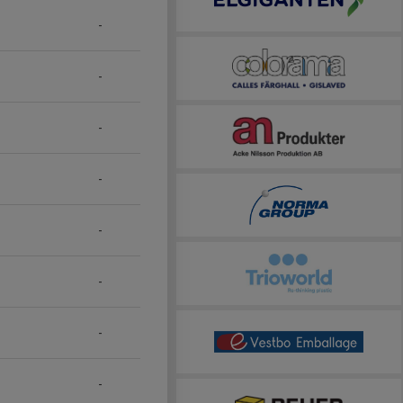
-
-
-
-
-
-
-
-