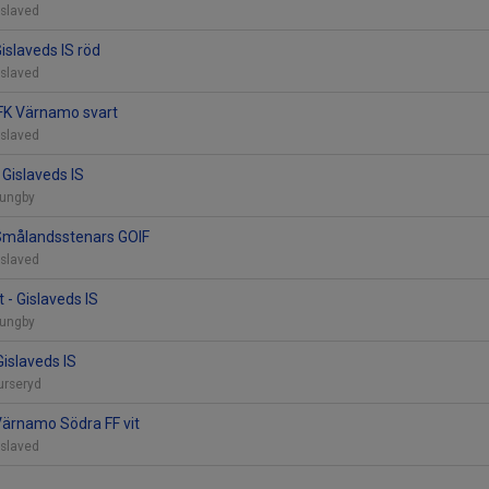
Gislaved
Gislaveds IS röd
Gislaved
 IFK Värnamo svart
Gislaved
- Gislaveds IS
Ljungby
 Smålandsstenars GOIF
Gislaved
t - Gislaveds IS
Ljungby
Gislaveds IS
Burseryd
 Värnamo Södra FF vit
Gislaved