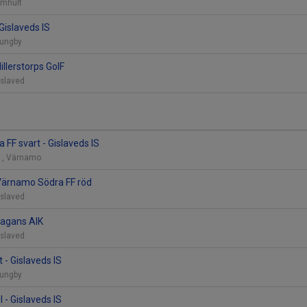
Älmhult
 Gislaveds IS
Ljungby
Hillerstorps GoIF
Gislaved
FF svart - Gislaveds IS
11, Värnamo
 Värnamo Södra FF röd
Gislaved
 Lagans AIK
Gislaved
t - Gislaveds IS
Ljungby
l - Gislaveds IS