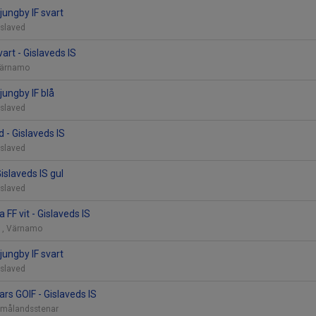
Ljungby IF svart
Gislaved
art - Gislaveds IS
 Värnamo
Ljungby IF blå
Gislaved
d - Gislaveds IS
Gislaved
Gislaveds IS gul
Gislaved
FF vit - Gislaveds IS
11, Värnamo
Ljungby IF svart
Gislaved
s GOIF - Gislaveds IS
 Smålandsstenar