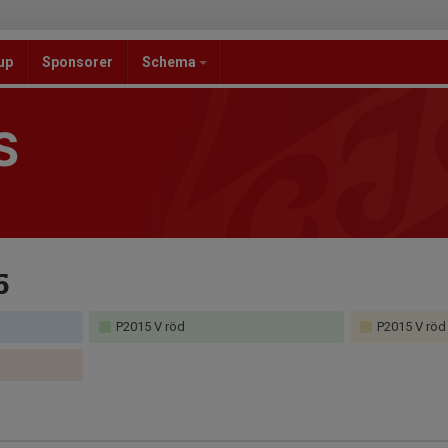
up
Sponsorer
Schema
S
5
P2015 V röd
P2015 V röd