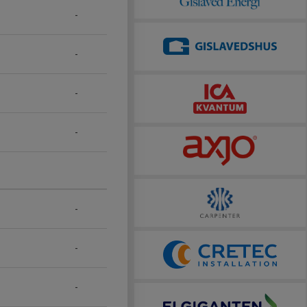
-
-
-
-
-
-
-