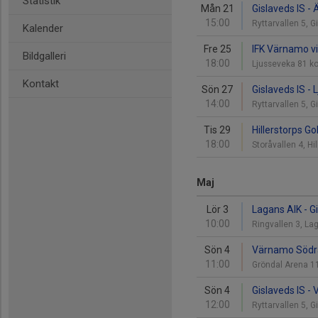
Statistik
Mån 21
Gislaveds IS - 
15:00
Ryttarvallen 5, 
Kalender
Fre 25
IFK Värnamo vit
Bildgalleri
18:00
Ljusseveka 81 k
Kontakt
Sön 27
Gislaveds IS - L
14:00
Ryttarvallen 5, 
Tis 29
Hillerstorps Go
18:00
Storåvallen 4, Hi
Maj
Lör 3
Lagans AIK - G
10:00
Ringvallen 3, L
Sön 4
Värnamo Södra 
11:00
Gröndal Arena 
Sön 4
Gislaveds IS -
12:00
Ryttarvallen 5, 