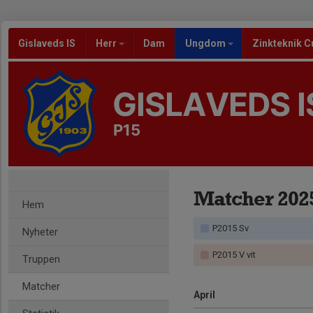
Gislaveds IS
Herr
Dam
Ungdom
Zinkteknik C
GISLAVEDS I
P15
Matcher 202
Hem
P2015 Sv
Nyheter
P2015 V vit
Truppen
Matcher
April