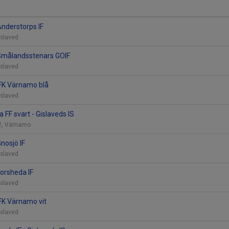
Anderstorps IF
Gislaved
 Smålandsstenars GOIF
Gislaved
 IFK Värnamo blå
Gislaved
FF svart - Gislaveds IS
12, Värnamo
Gnosjö IF
Gislaved
Forsheda IF
Gislaved
IFK Värnamo vit
Gislaved