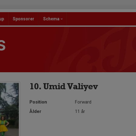
up
Sponsorer
Schema
S
10. Umid Valiyev
Position
Forward
Ålder
11 år