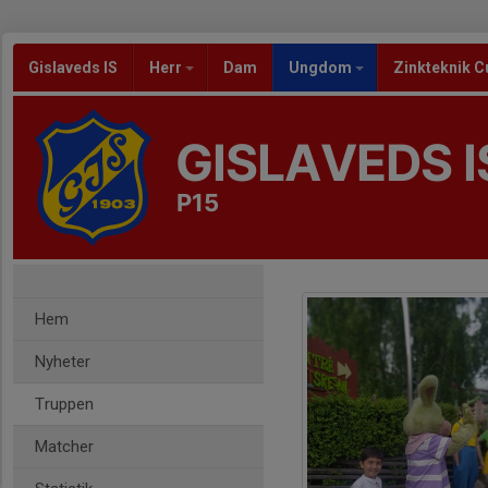
Gislaveds IS
Herr
Dam
Ungdom
Zinkteknik C
GISLAVEDS I
P15
Hem
Nyheter
Truppen
Matcher