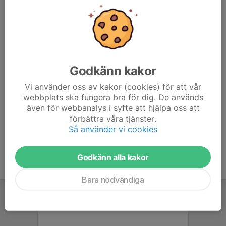
070-834 70 79
mal1n_3@hotmail.com
Luis Olmedo
Tränare
076-888 10 09
lpidalealbito@gmail.com
Godkänn kakor
Vi använder oss av kakor (cookies) för att vår
Caroline Clarke
webbplats ska fungera bra för dig. De används
Lagledare
även för webbanalys i syfte att hjälpa oss att
073-823 02 34
förbättra våra tjänster.
carrojohan@live.se
Så använder vi cookies
Godkänn alla kakor
Bara nödvändiga