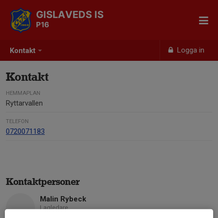
GISLAVEDS IS
P16
Logga in
Kontakt
Kontakt
HEMMAPLAN
Ryttarvallen
TELEFON
0720071183
Kontaktpersoner
Malin Rybeck
Lagledare