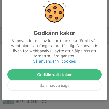
Kabe cup
8 jun, 14:02
4
Sommaruppehåll
7 jun, 16:15
0
Godkänn kakor
Fredagen den 12/6
31 maj, 15:39
0
Vi använder oss av kakor (cookies) för att vår
webbplats ska fungera bra för dig. De används
Status av försäljning
även för webbanalys i syfte att hjälpa oss att
22 maj, 21:46
0
förbättra våra tjänster.
Så använder vi cookies
Förkortad träning på fredag
20 maj, 21:36
0
Godkänn alla kakor
A-lagsmatchen 24/5 flyttad till 22/5
Bara nödvändiga
17 maj, 18:30
1
Cupdags i Ekhagen
17 maj, 08:33
2