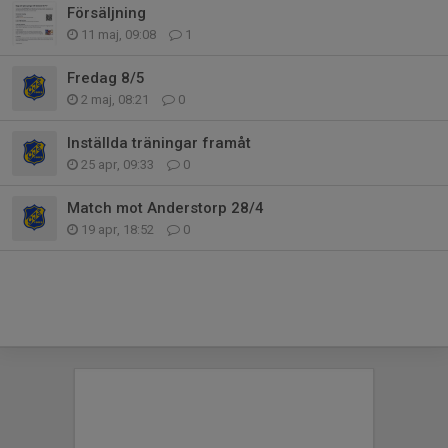
Försäljning
11 maj, 09:08
1
Fredag 8/5
2 maj, 08:21
0
Inställda träningar framåt
25 apr, 09:33
0
Match mot Anderstorp 28/4
19 apr, 18:52
0