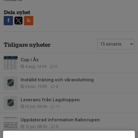
Dela nyhet
Tidigare nyheter
Cup i Ås
4 aug, 14:34
0
Inställd träning och våravslutning
24 jun, 19:00
0
Leverans från Lagshoppen
23 jun, 09:04
11
Uppdaterad information Kabecupen
12 jun, 08:50
0