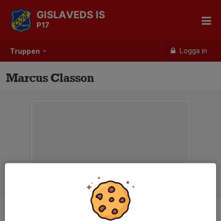
GISLAVEDS IS
P17
Logga in
Truppen
Marcus Classon
Titel
Ledare