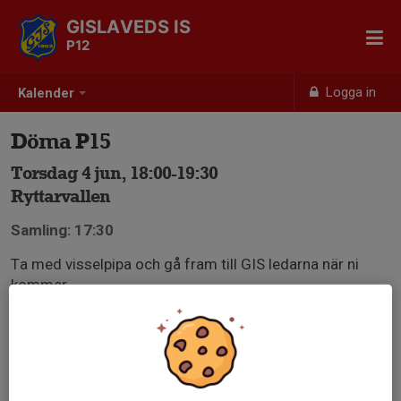
GISLAVEDS IS
P12
Logga in
Kalender
Döma P15
Torsdag 4 jun, 18:00-19:30
Ryttarvallen
Samling: 17:30
Ta med visselpipa och gå fram till GIS ledarna när ni
kommer.