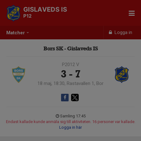
GISLAVEDS IS
P12
Logga in
Matcher
Bors SK - Gislaveds IS
P2012 V
3 - 7
18 maj, 18:30, Rastavallen 1, Bor
Samling 17:45
Endast kallade kunde anmäla sig till aktiviteten. 16 personer var kallade.
Logga in här