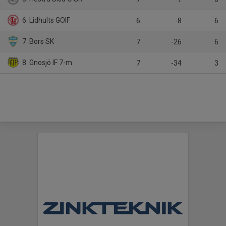
6. Lidhults GOIF
6
-8
6
7. Bors SK
7
-26
6
8. Gnosjö IF 7-m
7
-34
3