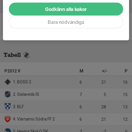
Referat
Godkänn alla kakor
Bara nödvändiga
Inget referat skrivet
Tabell
P2012 V
M
+/-
P
1. BOSS 2
6
21
16
2. Gislaveds IS
7
5
15
3. BLF
6
28
13
4. Värnamo Södra FF 2
6
21
12
5. Hestra Skid O SK
7
-7
6