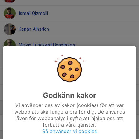
Ismail Qizmolli
Kenan Alhsrieh
Melvin Lundkvist Bengtsson
Ridwan Muse
Simon Ruud
William Poropat
Godkänn kakor
Vi använder oss av kakor (cookies) för att vår
Ledare
webbplats ska fungera bra för dig. De används
även för webbanalys i syfte att hjälpa oss att
Emsud Vuckic
Ledare
förbättra våra tjänster.
Så använder vi cookies