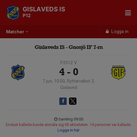
GISLAVEDS IS
P12
Logga in
Matcher
Gislaveds IS - Gnosjö IF 7-m
P2012 V
4 - 0
7 jun, 10:00, Ryttarvallen 3,
Gislaved
Samling 09:00
Endast kallade kunde anmäla sig till aktiviteten. 14 personer var kallade.
Logga in här