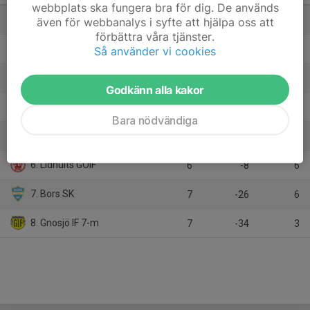
webbplats ska fungera bra för dig. De används
1. BOSS 2
6
21
16
även för webbanalys i syfte att hjälpa oss att
förbättra våra tjänster.
2. Gislaveds IS
7
5
15
Så använder vi cookies
3. BLF
6
28
13
Godkänn alla kakor
4. Värnamo Södra FF 2
6
21
12
Bara nödvändiga
5. Hestra Skid O SK
7
-7
6
6. Lidhults GOIF
6
-8
6
7. Bors SK
7
-26
6
8. Gnosjö IF 7-m
7
-34
3