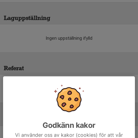
Laguppställning
Ingen uppställning ifylld
Referat
Inget referat skrivet
Tabell
Godkänn kakor
Vi använder oss av kakor (cookies) för att vår
P2012 V
M
+/-
P