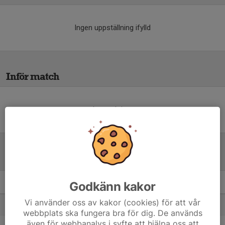
Ingen uppställning ifylld
Inför match
Inget skrivet
Tabell
Godkänn kakor
P2012 V
M
+/-
P
Vi använder oss av kakor (cookies) för att vår
1. BOSS 2
6
21
16
webbplats ska fungera bra för dig. De används
även för webbanalys i syfte att hjälpa oss att