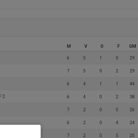
M
V
O
F
GM
6
5
1
0
29
7
5
0
2
29
6
4
1
1
44
F 2
6
4
0
2
38
7
2
0
5
26
6
2
0
4
24
7
2
0
5
25