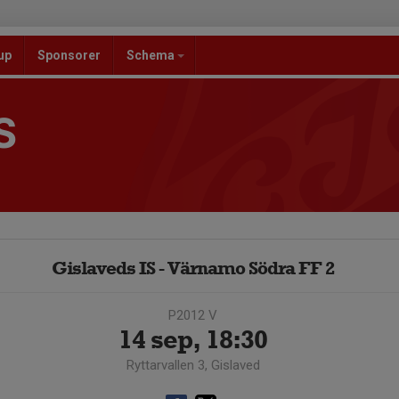
up
Sponsorer
Schema
S
Gislaveds IS - Värnamo Södra FF 2
P2012 V
14 sep, 18:30
Ryttarvallen 3, Gislaved