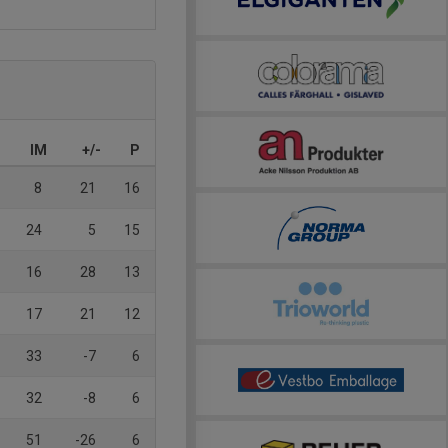
IM
+/-
P
8
21
16
24
5
15
16
28
13
17
21
12
33
-7
6
32
-8
6
51
-26
6