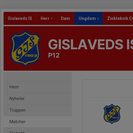
Gislaveds IS
Herr
Dam
Ungdom
Zinkteknik C
GISLAVEDS I
P12
Hem
Nyheter
Truppen
Matcher