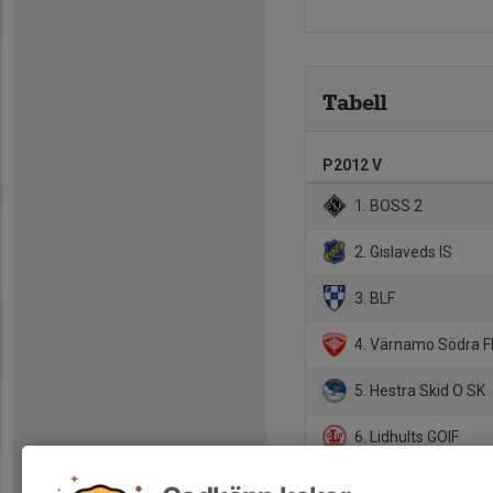
Tabell
P2012 V
1. BOSS 2
2. Gislaveds IS
3. BLF
4. Värnamo Södra F
5. Hestra Skid O SK
6. Lidhults GOIF
7. Bors SK