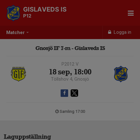
GISLAVEDS IS
P12
Logga in
Matcher
Gnosjö IF 7-m - Gislaveds IS
P2012 V
18 sep, 18:00
Töllshov 4, Gnosjö
Samling 17:00
Laguppställning