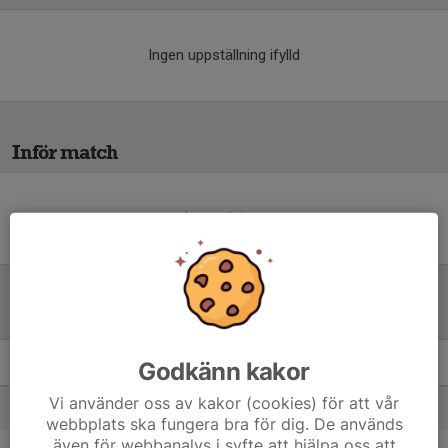
Ingen uppställning ifylld
Inför match
Inget skrivet
Tabell
Godkänn kakor
P2012 V
M
+/-
P
Vi använder oss av kakor (cookies) för att vår
1. BOSS 2
6
21
16
webbplats ska fungera bra för dig. De används
även för webbanalys i syfte att hjälpa oss att