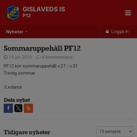
GISLAVEDS IS
P12
Logga in
Nyheter
Sommaruppehåll PF12
14 jun 2019
0 kommentarer
PF12 kör sommaruppehåll v.27 - v.31
Trevlig sommar
/Ledarna
Dela nyhet
Tidigare nyheter