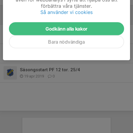
förbättra våra tjänster.
Så använder vi cookies
Sommaruppehåll PF12
14 jun 2019
0
Godkänn alla kakor
Sommaruppehåll PF12
14 jun 2019
0
Bara nödvändiga
Säsongsstart PF 12 tor. 25/4
19 apr 2019
1
Säsongsstart PF 12 tor. 25/4
19 apr 2019
0