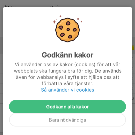
Ålder
13 år
ALLA SERIER
ALLA ÅR
Godkänn kakor
2025
13
0
0
0
Vi använder oss av kakor (cookies) för att vår
2024
18
0
0
0
webbplats ska fungera bra för dig. De används
även för webbanalys i syfte att hjälpa oss att
2023
16
0
0
0
förbättra våra tjänster.
2022
9
0
0
0
Så använder vi cookies
Totalt
56
0
0
0
Godkänn alla kakor
Bara nödvändiga