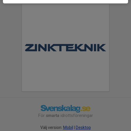
För
smarta
idrottsföreningar
Välj version:
Mobil
|
Desktop