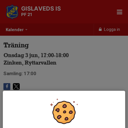
GISLAVEDS IS
PF 21
Logga in
Kalender
Träning
Onsdag 3 jun, 17:00-18:00
Zinken, Ryttarvallen
Samling: 17:00